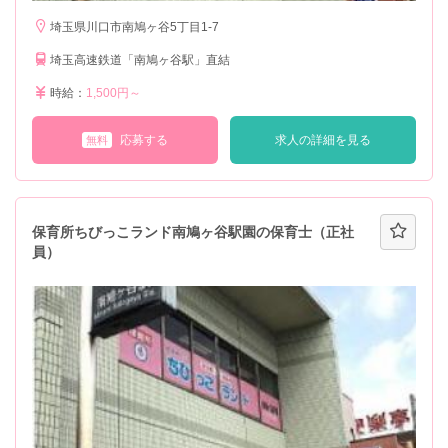
埼玉県川口市南鳩ヶ谷5丁目1-7
埼玉高速鉄道「南鳩ヶ谷駅」直結
時給：
1,500円～
応募する
求人の詳細を見る
無料
保育所ちびっこランド南鳩ヶ谷駅園の保育士（正社
員）