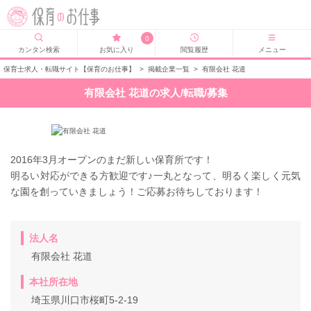
0
カンタン検索
お気に入り
閲覧履歴
メニュー
保育士求人・転職サイト【保育のお仕事】
>
掲載企業一覧
>
有限会社 花道
有限会社 花道の求人/転職/募集
2016年3月オープンのまだ新しい保育所です！
明るい対応ができる方歓迎です♪一丸となって、明るく楽しく元気
な園を創っていきましょう！ご応募お待ちしております！
法人名
有限会社 花道
本社所在地
埼玉県川口市桜町5-2-19