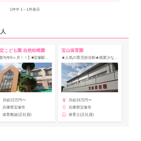
1
件中 1～1件表示
求人
定こども園 自然幼稚園
宝山保育園
仁川ウ
【賞与年6ヶ月！！】■宝塚駅徒歩7分の認定こども園！あなたの経験を存分に活かして即戦力になろう♪
★人気の育児担当制★残業少なめ！服装＆髪型自由です◎
月給15万円〜
月給16万円〜
月
兵庫県宝塚市
兵庫県宝塚市
兵
保育教諭(正社員)
保育士(正社員)
保育