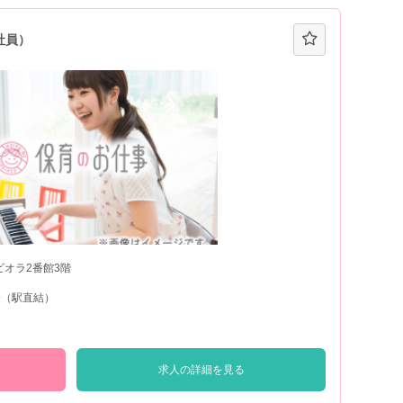
社員）
ビオラ2番館3階
分（駅直結）
求人の詳細を見る