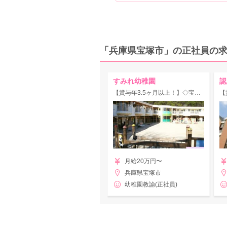
「兵庫県宝塚市」の正社員の
すみれ幼稚園
認
【賞与年3.5ヶ月以上！】◇宝塚市◇宝塚の山手の緑に囲まれている幼稚園！様々な活動を通して子ども達の世界を拡げます☆
月給20万円〜
兵庫県宝塚市
幼稚園教諭(正社員)