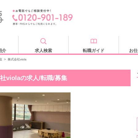
紹介
求人検索
転職ガイド
お仕
覧
>
株式会社viola
社violaの求人/転職/募集