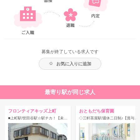
募集が終了している求人です
お気に入りに追加
最寄り駅が同じ求人
フロンティアキッズ上町
おともだち保育園
■上町駅/世田谷駅☆駅チカ！【未経験OK】住宅手当あり◎小規模ならではの保育ができます♪
◇三軒茶屋駅/週休二日制♪【賞与年4ヶ月】子育ての良きパートナーを目指す認可園☆