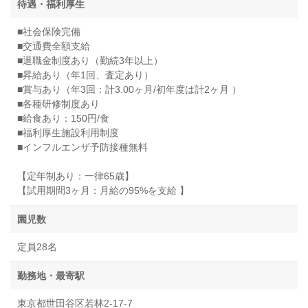
待遇・福利厚生
■社会保険完備
■交通費全額支給
■退職金制度あり（勤続3年以上）
■昇給あり（年1回、査定あり）
■賞与あり（年3回：計3.00ヶ月/初年度は計2ヶ月 ）
■各種研修制度あり
■給食あり：150円/食
■福利厚生施設利用制度
■インフルエンザ予防接種無料
【定年制あり：一律65歳】
【試用期間3ヶ月：月給の95%を支給 】
園児数
定員28名
勤務地・最寄駅
東京都世田谷区若林2-17-7