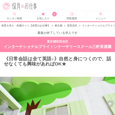
0
カンタン検索
お気に入り
閲覧履歴
メニュー
保育士求人・転職サイト【保育のお仕事】
>
東京都
>
世田谷区
>
インターナショナルブライ
募集が終了している求人です
東京都世田谷区
インターナショナルブライトンナーサリースクール三軒茶屋園
《日常会話は全て英語♪》自然と身につくので、話
せなくても興味があればOK★