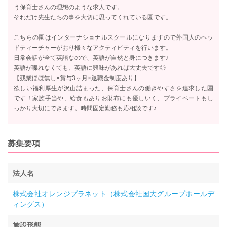
う保育士さんの理想のような求人です。
それだけ先生たちの事を大切に思ってくれている園です。
こちらの園はインターナショナルスクールになりますので外国人のヘッ
ドティーチャーがおり様々なアクティビティを行います。
日常会話が全て英語なので、英語が自然と身につきます♪
英語が喋れなくても、英語に興味があれば大丈夫です◎
【残業ほぼ無し×賞与3ヶ月×退職金制度あり】
欲しい福利厚生が沢山詰まった、保育士さんの働きやすさを追求した園
です！家族手当や、給食もありお財布にも優しいく、プライベートもし
っかり大切にできます。時間固定勤務も応相談です♪
募集要項
法人名
株式会社オレンジプラネット（株式会社国大グループホールデ
ィングス）
施設形態