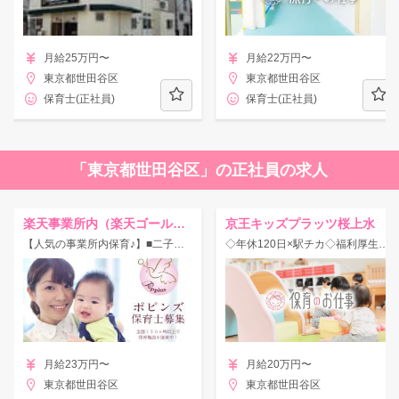
月給25万円〜
月給22万円〜
東京都世田谷区
東京都世田谷区
保育士(正社員)
保育士(正社員)
「東京都世田谷区」の正社員の求人
楽天事業所内（楽天ゴールデンキッズ）【ポピンズ】
京王キッズプラッツ桜上水
【人気の事業所内保育♪】■二子玉川駅/働きやすさを誇る『ポピンズ』が運営する事業所内保育所です★
◇年休120日×駅チカ◇福利厚生充実！有給消化率80％以上！
月給23万円〜
月給20万円〜
東京都世田谷区
東京都世田谷区