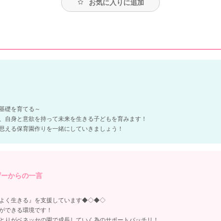
お気に入りに追加
の基礎を育てる～
、自身と意欲を持って未来を生きる子どもを育みます！
思える保育園作りを一緒にしていきましょう！
ザーからの一言
よく生きる』を支援しています◆◇◆◇
ができる環境です！
とりがベネッセの園で成長していく為のサポートバッチリ！