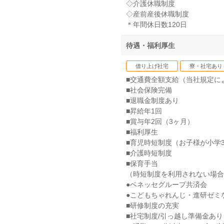
◇介護休職制度
◇産前産後休職制度
＊年間休日数120日
待遇・福利厚生
借り上げ社宅
寮・社宅あり
■交通費全額支給（当社規定に
■社会保険完備
■退職金制度あり
■昇給年1回
■賞与年2回（3ヶ月）
■福利厚生
■育児時短制度（お子様が小学
■介護時短制度
■保育手当
（時短制度を利用されない場合
●ベネッセグループ共済会
●こどもちゃれんじ・進研ゼミ
■研修制度の充実
■社宅制度/引っ越し準備金あり