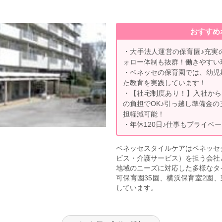
おすすめ
・大手法人運営の保育園♪充実
ォロー体制も抜群！働きやすい
・ベネッセの保育園では、幼児
た教育を実践しています！
・【社宅制度あり！】入社から10
の負担でOK♪引っ越し準備金
担軽減可能！
・年休120日♪仕事もプライベ
ベネッセスタイルケアはベネッセ
ビス・介護サービス）を担う会社
地域のニーズに対応した多様なタ
可保育園35園、横浜保育室2園
しています。