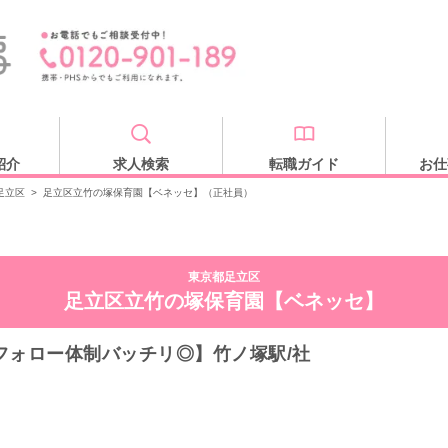
紹介
求人検索
転職ガイド
お仕
足立区
>
足立区立竹の塚保育園【ベネッセ】（正社員）
東京都足立区
足立区立竹の塚保育園【ベネッセ】
フォロー体制バッチリ◎】竹ノ塚駅/社