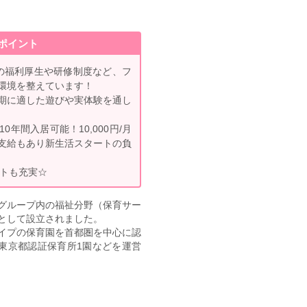
ポイント
の福利厚生や研修制度など、フ
環境を整えています！
期に適した遊びや実体験を通し
年間入居可能！10,000円/月
の支給もあり新生活スタートの負
ートも充実☆
グループ内の福祉分野（保育サー
として設立されました。
イプの保育園を首都圏を中心に認
、東京都認証保育所1園などを運営