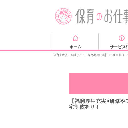
ホーム
サービス
保育士求人・転職サイト【保育のお仕事】
>
東京都
>
【福利厚生充実×研修や
宅制度あり！