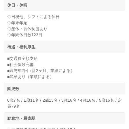
休日・休暇
◇日祝他、シフトによる休日
◇年末年始
◇産休・育休制度あり
◇年間休日数123日
待遇・福利厚生
■交通費全額支給
■社会保険完備
■賞与年2回（計2ヶ月、業績による）
■昇給あり（業績による）
園児数
0歳7名 / 1歳11名 / 2歳13名 / 3歳16名 / 4歳16名 / 5歳16名 / 定
員79名
勤務地・最寄駅