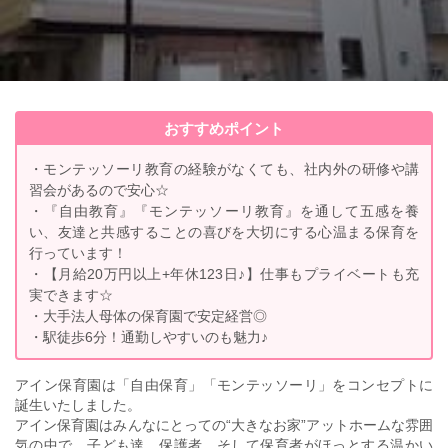
おすすめポイント
・モンテッソーリ教育の経験がなくても、社内外の研修や講
習会があるので安心☆
・『自由教育』『モンテッソーリ教育』を通して五感を養
い、友達と共感することの喜びを大切にする心温まる保育を
行っています！
・【月給20万円以上+年休123日♪】仕事もプライベートも充
実できます☆
・大手法人母体の保育園で安定経営◎
・駅徒歩6分！通勤しやすいのも魅力♪
アイン保育園は「自由保育」「モンテッソーリ」をコンセプトに
誕生いたしました。
アイン保育園はみんなにとっての“大きなお家”アットホームな雰囲
気の中で、子ども達、保護者、そして保育者がほっとする温かい