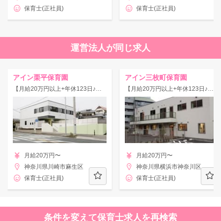
保育士(正社員)
保育士(正社員)
運営法人が同じ求人
アイン栗平保育園
アイン三枚町保育園
【月給20万円以上+年休123日♪】◇栗平駅/大手法人が母体の保育園です！アットホームで共に育ち合える環境◎
【月給20万円以上+年休123日♪】◇片倉町駅/大手法人が母体の保育園です！アットホームで共に育ち合える環境◎
月給20万円〜
月給20万円〜
神奈川県川崎市麻生区
神奈川県横浜市神奈川区
保育士(正社員)
保育士(正社員)
条件を変えて保育士求人を再検索