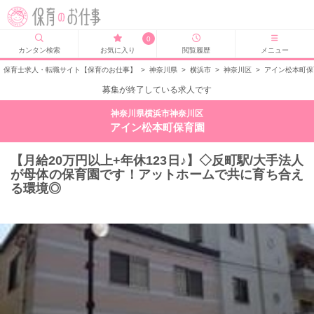
0
カンタン検索
お気に入り
閲覧履歴
メニュー
保育士求人・転職サイト【保育のお仕事】
>
神奈川県
>
横浜市
>
神奈川区
>
アイン松本町保
募集が終了している求人です
神奈川県横浜市神奈川区
アイン松本町保育園
【月給20万円以上+年休123日♪】◇反町駅/大手法人
が母体の保育園です！アットホームで共に育ち合え
る環境◎