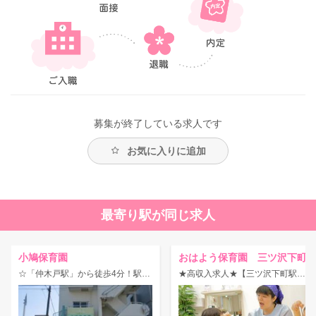
募集が終了している求人です
お気に入りに追加
最寄り駅が同じ求人
小鳩保育園
おはよう保育園 三ツ沢下町
☆「仲木戸駅」から徒歩4分！駅チカ手当て充実の認可保育園！
★高収入求人★【三ツ沢下町駅】年休多め♪福利厚生充実◎定員15名の小規模園！