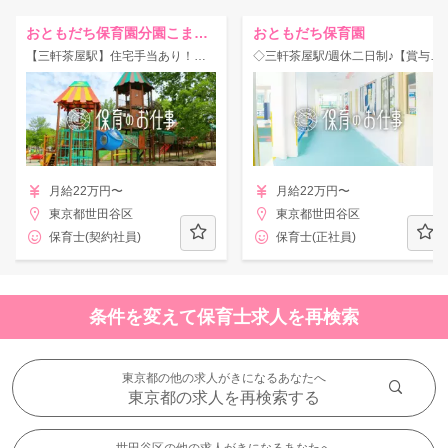
おともだち保育園分園こまつなぎ
おともだち保育園
【三軒茶屋駅】住宅手当あり！昇給・賞与あり♪固定時間勤務★家庭的な雰囲気の保育園！
◇三軒茶屋駅/週休二日制♪【賞与年4ヶ月】子育ての良きパートナーを目指す認可園☆
月給22万円〜
月給22万円〜
東京都世田谷区
東京都世田谷区
保育士(契約社員)
保育士(正社員)
条件を変えて保育士求人を再検索
東京都の他の求人がきになるあなたへ
東京都の求人を再検索する