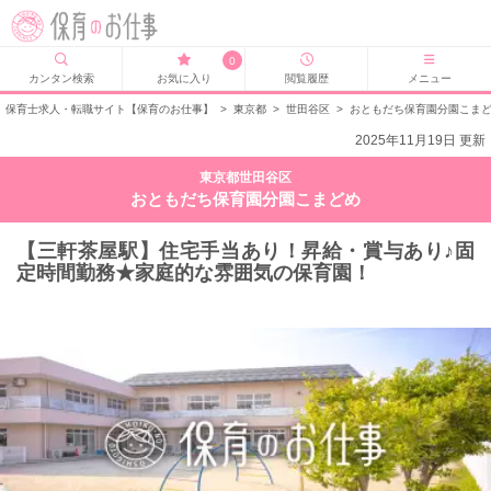
0
カンタン検索
お気に入り
閲覧履歴
メニュー
保育士求人・転職サイト【保育のお仕事】
>
東京都
>
世田谷区
>
おともだち保育園分園こま
2025年11月19日 更新
東京都世田谷区
おともだち保育園分園こまどめ
【三軒茶屋駅】住宅手当あり！昇給・賞与あり♪固
定時間勤務★家庭的な雰囲気の保育園！