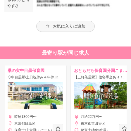
やすさ
お気に入りに追加
最寄り駅が同じ求人
桑の実中目黒保育園
おともだち保育園分園こまつなぎ
◇中目黒駅/土日祝休み＆年休125日♪定員60名の学童保育室併設型保育園◎賞与ありパート☆
【三軒茶屋駅】住宅手当あり！昇給・賞与あり♪固定時間勤務★家庭的な雰囲気の保育園！
時給1300円〜
月給22万円〜
東京都目黒区
東京都世田谷区
保育士(非常勤・パート)
保育士(契約社員)