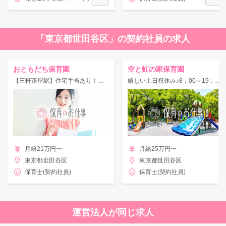
「東京都世田谷区」の契約社員の求人
おともだち保育園
空と虹の家保育園
【三軒茶屋駅】住宅手当あり！昇給・賞与あり♪固定時間勤務★家庭的な雰囲気の保育園！
嬉しい土日祝休み♪8：00～19：00開園！0歳～2歳、乳児さんのみの小規模園◎
月給21万円〜
月給25万円〜
東京都世田谷区
東京都世田谷区
保育士(契約社員)
保育士(契約社員)
運営法人が同じ求人