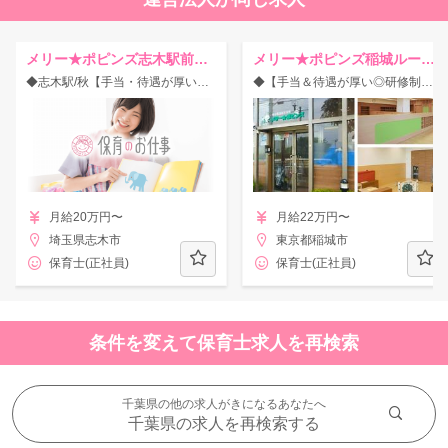
メリー★ポピンズ志木駅前ルーム
メリー★ポピンズ稲城ルーム（本園）
◆志木駅/秋【手当・待遇が厚い◎】26ヶ所の認可保育園に加えグループ法人で計73園を運営！研修制度充実♪年休125日☆
◆【手当＆待遇が厚い◎研修制度充実♪】30ヶ所以上の認可保育園に加えグループ法人で多数運営！年休125日☆
月給20万円〜
月給22万円〜
埼玉県志木市
東京都稲城市
保育士(正社員)
保育士(正社員)
条件を変えて保育士求人を再検索
千葉県の他の求人がきになるあなたへ
千葉県の求人を再検索する