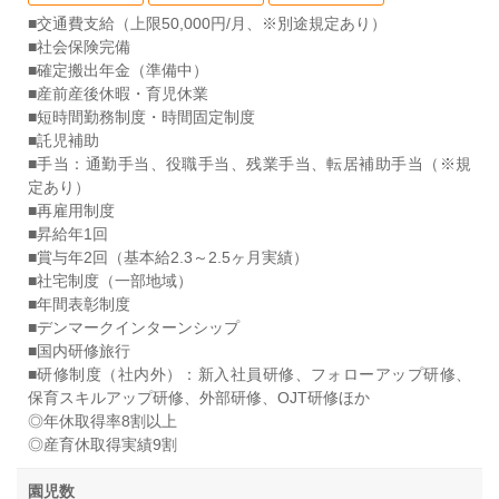
■交通費支給（上限50,000円/月、※別途規定あり）
■社会保険完備
■確定搬出年金（準備中）
■産前産後休暇・育児休業
■短時間勤務制度・時間固定制度
■託児補助
■手当：通勤手当、役職手当、残業手当、転居補助手当（※規
定あり）
■再雇用制度
■昇給年1回
■賞与年2回（基本給2.3～2.5ヶ月実績）
■社宅制度（一部地域）
■年間表彰制度
■デンマークインターンシップ
■国内研修旅行
■研修制度（社内外）：新入社員研修、フォローアップ研修、
保育スキルアップ研修、外部研修、OJT研修ほか
◎年休取得率8割以上
◎産育休取得実績9割
園児数