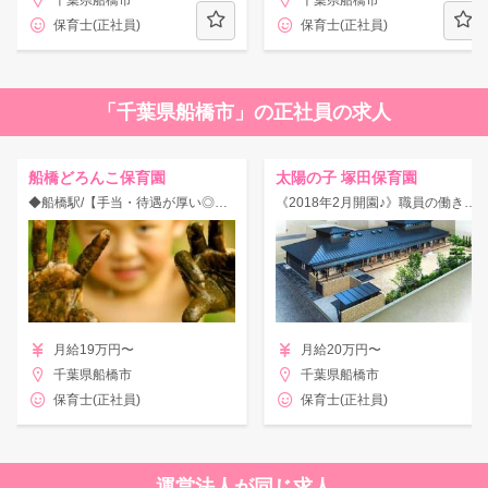
千葉県船橋市
千葉県船橋市
保育士(正社員)
保育士(正社員)
「千葉県船橋市」の正社員の求人
船橋どろんこ保育園
太陽の子 塚田保育園
◆船橋駅/【手当・待遇が厚い◎】26ヶ所の認可保育園に加えグループ法人で計73園を運営！研修制度充実♪年休125日☆
《2018年2月開園♪》職員の働きやすさを重視！福利厚生充実のHITOWAキッズライフ☆
月給19万円〜
月給20万円〜
千葉県船橋市
千葉県船橋市
保育士(正社員)
保育士(正社員)
運営法人が同じ求人