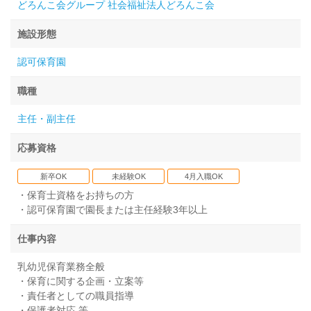
どろんこ会グループ 社会福祉法人どろんこ会
施設形態
認可保育園
職種
主任・副主任
応募資格
新卒OK
未経験OK
4月入職OK
・保育士資格をお持ちの方
・認可保育園で園長または主任経験3年以上
仕事内容
乳幼児保育業務全般
・保育に関する企画・立案等
・責任者としての職員指導
・保護者対応 等