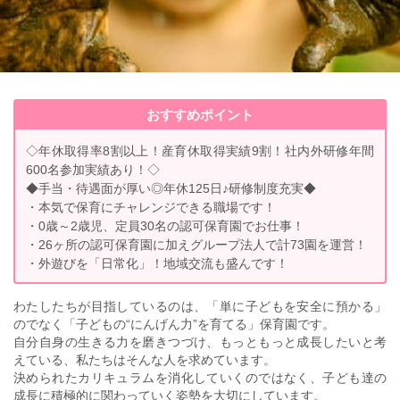
おすすめポイント
◇年休取得率8割以上！産育休取得実績9割！社内外研修年間
600名参加実績あり！◇
◆手当・待遇面が厚い◎年休125日♪研修制度充実◆
・本気で保育にチャレンジできる職場です！
・0歳～2歳児、定員30名の認可保育園でお仕事！
・26ヶ所の認可保育園に加えグループ法人で計73園を運営！
・外遊びを「日常化」！地域交流も盛んです！
わたしたちが目指しているのは、「単に子どもを安全に預かる」
のでなく「子どもの“にんげん力”を育てる」保育園です。
自分自身の生きる力を磨きつづけ、もっともっと成長したいと考
えている、私たちはそんな人を求めています。
決められたカリキュラムを消化していくのではなく、子ども達の
成長に積極的に関わっていく姿勢を大切にしています。