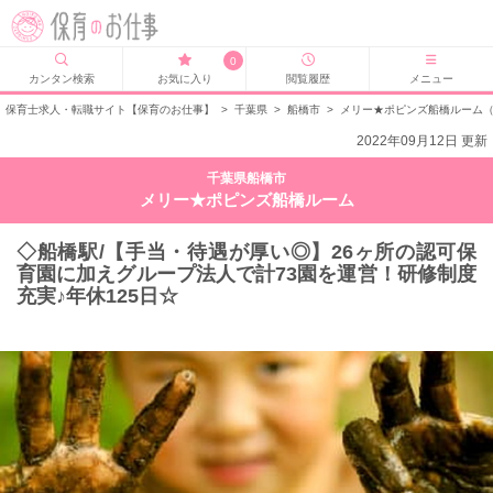
0
カンタン検索
お気に入り
閲覧履歴
メニュー
保育士求人・転職サイト【保育のお仕事】
>
千葉県
>
船橋市
>
メリー★ポピンズ船橋ルーム
2022年09月12日 更新
千葉県船橋市
メリー★ポピンズ船橋ルーム
◇船橋駅/【手当・待遇が厚い◎】26ヶ所の認可保
育園に加えグループ法人で計73園を運営！研修制度
充実♪年休125日☆