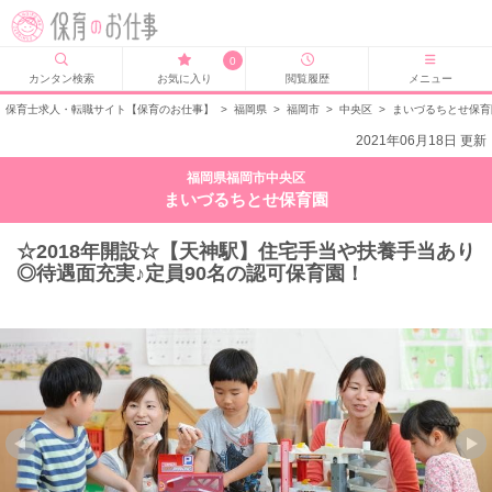
0
カンタン検索
お気に入り
閲覧履歴
メニュー
保育士求人・転職サイト【保育のお仕事】
>
福岡県
>
福岡市
>
中央区
>
まいづるちとせ保育
2021年06月18日 更新
福岡県福岡市中央区
まいづるちとせ保育園
☆2018年開設☆【天神駅】住宅手当や扶養手当あり
◎待遇面充実♪定員90名の認可保育園！