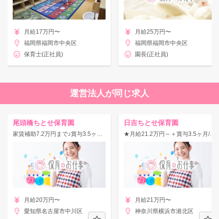
月給17万円〜
月給25万円〜
福岡県福岡市中央区
福岡県福岡市中央区
保育士(正社員)
園長(正社員)
運営法人が同じ求人
尾頭橋ちとせ保育園
日吉ちとせ保育園
家賃補助7.2万円まで♪賞与3.5ヶ月◎書類はPC・手書き両方OK！
★月給21.2万円～＋賞与3.5ヶ月/改善約20万円の好待遇★借り上げ社宅あり◎
月給20万円〜
月給21万円〜
愛知県名古屋市中川区
神奈川県横浜市港北区