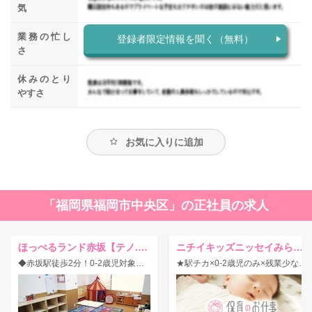
気
業務の忙し
登録者限定情報を聞く（無料）
さ
休みのとり
やすさ
お気に入りに追加
「福岡県福岡市中央区」の正社員の求人
ほっぺるランド赤坂【テノ.コーポレーション】
ニチイキッズニッセイみらい博多保育園
◆赤坂駅徒歩2分！0-2歳児対象定員19名の福岡市地域型小規模保育園◎一人一人とじっくり向き合える環境♪
★駅チカ×0-2歳児のみ×残業少なめ★教育制度充実で園長経験なくても大丈夫！