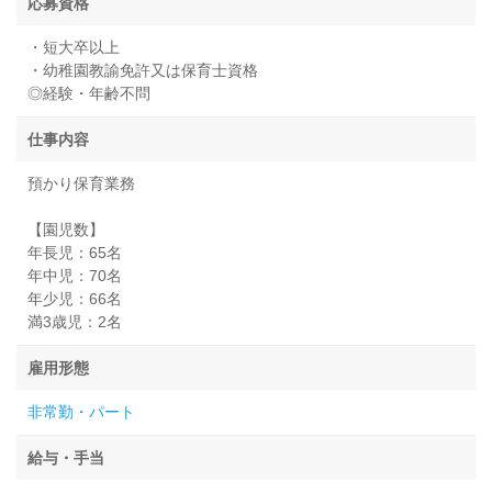
応募資格
・短大卒以上
・幼稚園教諭免許又は保育士資格
◎経験・年齢不問
仕事内容
預かり保育業務
【園児数】
年長児：65名
年中児：70名
年少児：66名
満3歳児：2名
雇用形態
非常勤・パート
給与・手当