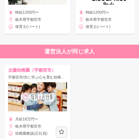
時給1200円〜
時給1200円〜
栃木県宇都宮市
栃木県宇都宮市
保育士(パート)
保育士(パート)
運営法人が同じ求人
太陽幼稚園（宇都宮市）
宇都宮市/共に学ぶ心を育む幼稚園♪無料駐車場完備◎年休126日♪
月給18万円〜
栃木県宇都宮市
幼稚園教諭(正社員)