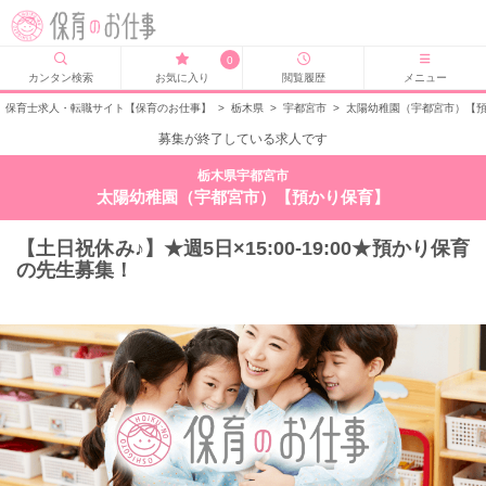
0
カンタン検索
お気に入り
閲覧履歴
メニュー
保育士求人・転職サイト【保育のお仕事】
>
栃木県
>
宇都宮市
>
太陽幼稚園（宇都宮市）【
募集が終了している求人です
栃木県宇都宮市
太陽幼稚園（宇都宮市）【預かり保育】
【土日祝休み♪】★週5日×15:00-19:00★預かり保育
の先生募集！