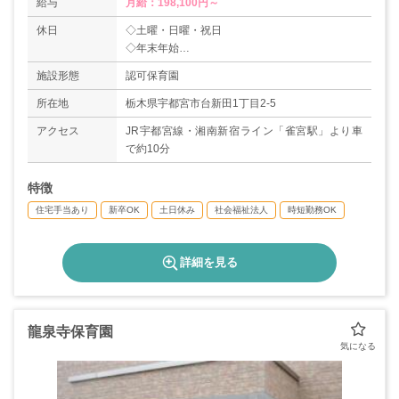
給与
月給：198,100円～
休日
◇土曜・日曜・祝日
◇年末年始
◇夏期休暇
施設形態
認可保育園
◇夏休み休暇（初年度3日）
◇誕生月休暇
所在地
栃木県宇都宮市台新田1丁目2-5
◇看護休暇
アクセス
JR宇都宮線・湘南新宿ライン「雀宮駅」より車
◇子ども休暇（未就学児対象）
で約10分
◇年次有給休暇20日（初年度10日）
特徴
住宅手当あり
新卒OK
土日休み
社会福祉法人
時短勤務OK
詳細を見る
龍泉寺保育園