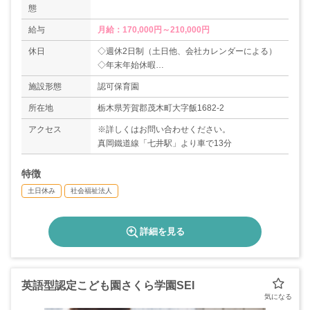
態
給与
月給：170,000円～210,000円
休日
◇週休2日制（土日他、会社カレンダーによる）
◇年末年始休暇
◇有給休暇（6ヶ月経過後10日）
施設形態
認可保育園
◇年間休日113日
所在地
栃木県芳賀郡茂木町大字飯1682-2
アクセス
※詳しくはお問い合わせください。
真岡鐵道線「七井駅」より車で13分
特徴
土日休み
社会福祉法人
詳細を見る
英語型認定こども園さくら学園SEI