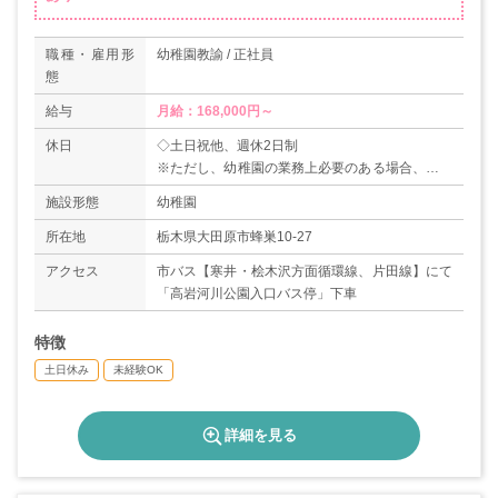
職種・雇用形
幼稚園教諭 / 正社員
態
給与
月給：168,000円～
休日
◇土日祝他、週休2日制
※ただし、幼稚園の業務上必要のある場合、時間
外又は、休日に勤務あり
施設形態
幼稚園
※土曜は交代勤務
◇年末年始休暇
所在地
栃木県大田原市蜂巣10-27
◇有給休暇（6ヶ月経過後10日）
アクセス
市バス【寒井・桧木沢方面循環線、片田線】にて
「高岩河川公園入口バス停」下車
特徴
土日休み
未経験OK
詳細を見る