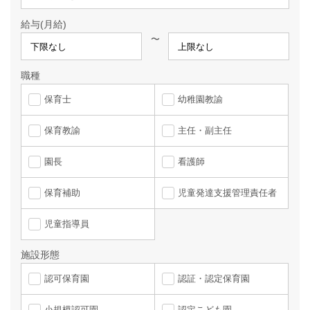
給与(月給)
〜
職種
保育士
幼稚園教諭
保育教諭
主任・副主任
園長
看護師
保育補助
児童発達支援管理責任者
児童指導員
施設形態
認可保育園
認証・認定保育園
小規模認可園
認定こども園