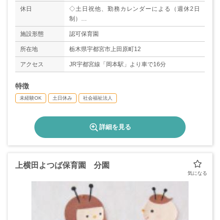
休日
◇土日祝他、勤務カレンダーによる（週休2日
制）
◇年末年始（12/29～1/3）
施設形態
認可保育園
◇有給休暇（6ヶ月経過後10日）
所在地
栃木県宇都宮市上田原町12
アクセス
JR宇都宮線「岡本駅」より車で16分
特徴
未経験OK
土日休み
社会福祉法人
詳細を見る
上横田よつば保育園 分園