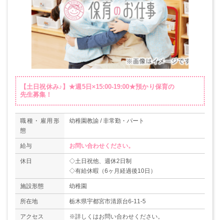
【土日祝休み♪】★週5日×15:00-19:00★預かり保育の
先生募集！
職種・雇用形
幼稚園教諭 / 非常勤・パート
態
給与
お問い合わせください。
休日
◇土日祝他、週休2日制
◇有給休暇（6ヶ月経過後10日）
施設形態
幼稚園
所在地
栃木県宇都宮市清原台6-11-5
アクセス
※詳しくはお問い合わせください。