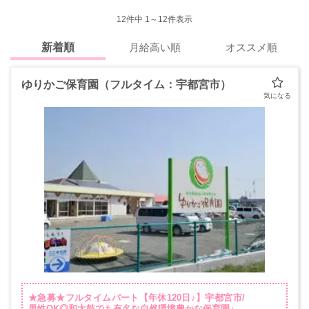
12
件中 1～12件表示
新着順
月給高い順
オススメ順
ゆりかご保育園（フルタイム：宇都宮市）
★急募★フルタイムパート【年休120日♪】宇都宮市/
男性OK◎和太鼓でも有名な自然環境豊かな保育園♪