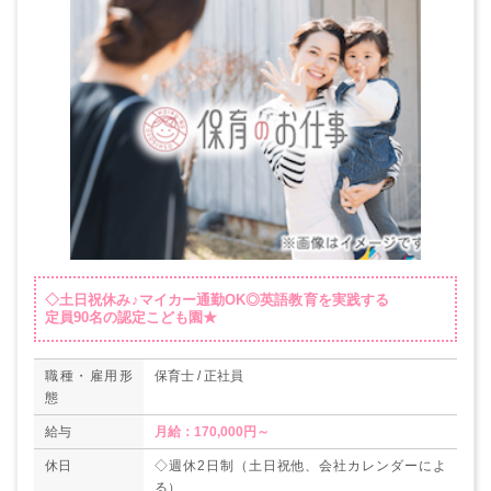
◇土日祝休み♪マイカー通勤OK◎英語教育を実践する
定員90名の認定こども園★
職種・雇用形
保育士 / 正社員
態
給与
月給：170,000円～
休日
◇週休2日制（土日祝他、会社カレンダーによ
る）