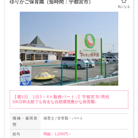
ゆりかご保育園（短時間：宇都宮市）
【週5日、1日3～4ｈ勤務パート♪】宇都宮市/男性
OK◎和太鼓でも有名な自然環境豊かな保育園♪
職種・雇用形
保育士 / 非常勤・パート
態
給与
時給：1,200円～