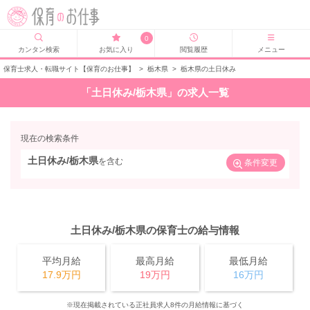
0
カンタン検索
お気に入り
閲覧履歴
メニュー
保育士求人・転職サイト【保育のお仕事】
>
栃木県
>
栃木県の土日休み
「土日休み/栃木県」の求人一覧
現在の検索条件
土日休み/栃木県
を含む
条件変更
土日休み/栃木県の保育士の給与情報
平均月給
最高月給
最低月給
17.9万円
19万円
16万円
※現在掲載されている正社員求人8件の月給情報に基づく