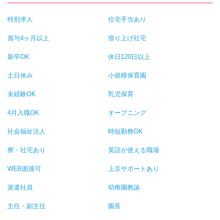
特別求人
住宅手当あり
賞与4ヶ月以上
借り上げ社宅
新卒OK
休日120日以上
土日休み
小規模保育園
未経験OK
乳児保育
4月入職OK
オープニング
社会福祉法人
時短勤務OK
寮・社宅あり
英語が使える職場
WEB面接可
上京サポートあり
派遣社員
幼稚園教諭
主任・副主任
園長