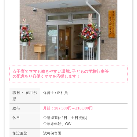
☆子育てママも働きやすい環境♪子どもの学校行事等
の配慮あり◎働くママを応援します！
職種・雇用形
保育士 / 正社員
態
給与
月給：187,500円～210,000円
休日
◇隔週週休2日（土日祝他）
◇年末年始、GW
◇有給休暇（6ヶ月経過後10日）
施設形態
認可保育園