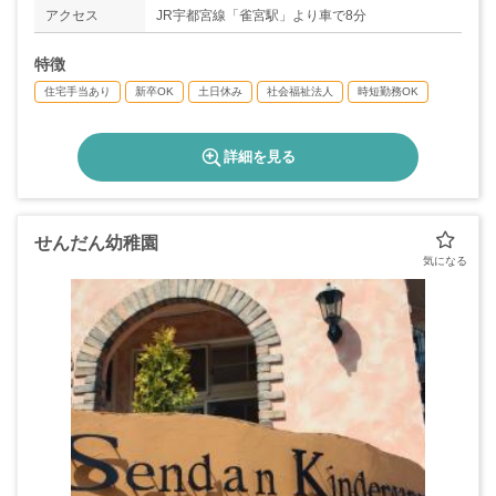
◇看護休暇
アクセス
JR宇都宮線「雀宮駅」より車で8分
◇子ども休暇（未就学児対象）
◇年次有給休暇20日（初年度10日）
特徴
住宅手当あり
新卒OK
土日休み
社会福祉法人
時短勤務OK
詳細を見る
せんだん幼稚園