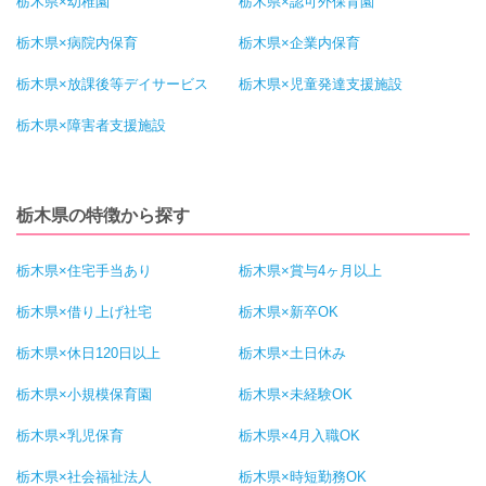
栃木県×幼稚園
栃木県×認可外保育園
栃木県×病院内保育
栃木県×企業内保育
栃木県×放課後等デイサービス
栃木県×児童発達支援施設
栃木県×障害者支援施設
栃木県の特徴から探す
栃木県×住宅手当あり
栃木県×賞与4ヶ月以上
栃木県×借り上げ社宅
栃木県×新卒OK
栃木県×休日120日以上
栃木県×土日休み
栃木県×小規模保育園
栃木県×未経験OK
栃木県×乳児保育
栃木県×4月入職OK
栃木県×社会福祉法人
栃木県×時短勤務OK