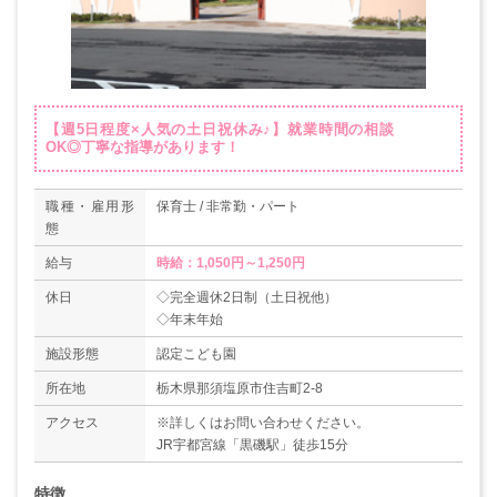
【週5日程度×人気の土日祝休み♪】就業時間の相談
OK◎丁寧な指導があります！
職種・雇用形
保育士 / 非常勤・パート
態
給与
時給：1,050円～1,250円
休日
◇完全週休2日制（土日祝他）
◇年末年始
施設形態
認定こども園
所在地
栃木県那須塩原市住吉町2-8
アクセス
※詳しくはお問い合わせください。
JR宇都宮線「黒磯駅」徒歩15分
特徴