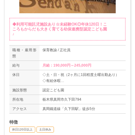
◆利用可能託児施設あり☆未経験OK◎年休120日！こ
ころもからだも大きく育てる幼保連携型認定こども園
♪
職種・雇用形
保育教諭 / 正社員
態
給与
月給：190,000円～245,000円
休日
◇土・日・祝（2ヶ月に1回程度土曜出勤あり）
◇有給休暇
◇年間休日120日
施設形態
認定こども園
所在地
栃木県真岡市久下田794
アクセス
真岡鐵道線「久下田駅」徒歩5分
特徴
休日120日以上
土日休み