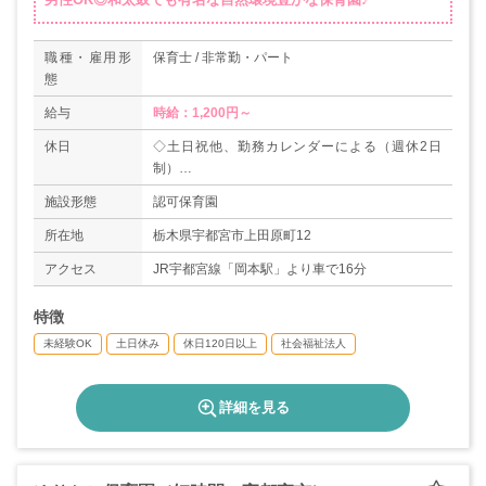
職種・雇用形
保育士 / 非常勤・パート
態
給与
時給：1,200円～
休日
◇土日祝他、勤務カレンダーによる（週休2日
制）
◇年末年始（12/29～1/3）
施設形態
認可保育園
◇有給休暇（6ヶ月経過後10日）
◇年間休日数120日
所在地
栃木県宇都宮市上田原町12
アクセス
JR宇都宮線「岡本駅」より車で16分
特徴
未経験OK
土日休み
休日120日以上
社会福祉法人
詳細を見る