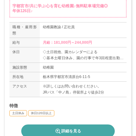
宇都宮市/共に学ぶ心を育む幼稚園♪無料駐車場完備◎
年休126日♪
職種・雇用形
幼稚園教諭 / 正社員
態
給与
月給：181,000円～244,000円
休日
◇土日祝他、園カレンダーによる
◇基本土曜日休み、園の行事で年3回程度出勤に
なります（代休あり）
施設形態
幼稚園
◇有給休暇（6ヶ月経過後10日）
◇年間休日数126日
所在地
栃木県宇都宮市清原台6-11-5
アクセス
※詳しくはお問い合わせください。
JRバス「中ノ島」停留所より徒歩2分
特徴
土日休み
休日120日以上
詳細を見る