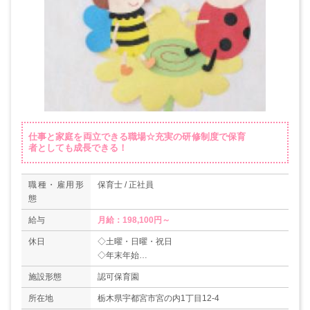
仕事と家庭を両立できる職場☆充実の研修制度で保育
者としても成長できる！
職種・雇用形
保育士 / 正社員
態
給与
月給：198,100円～
休日
◇土曜・日曜・祝日
◇年末年始
◇夏期休暇
施設形態
認可保育園
◇夏休み休暇（初年度3日）
◇誕生月休暇
所在地
栃木県宇都宮市宮の内1丁目12-4