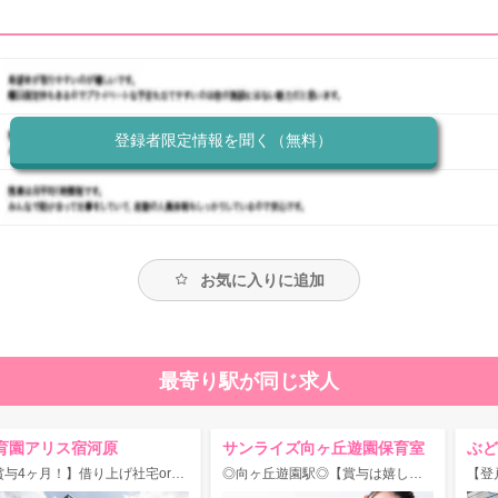
登録者限定情報を聞く（無料）
お気に入りに追加
最寄り駅が同じ求人
育園アリス宿河原
サンライズ向ヶ丘遊園保育室
ぶど
【賞与4ヶ月！】借り上げ社宅or住宅手当あり♪年休120日◎マイカー・自転車通勤OKの駅チカ認可園
◎向ヶ丘遊園駅◎【賞与は嬉しい4.25ヶ月♪】◇バイク通勤OK☆休日多めの年間113日◎かわいい乳児さん19名の保育室！