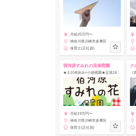
月給20万円〜
神奈川県川崎市多摩区
保育士(正社員)
宿河原すみれの花保育園
ク
★土日祝休み×小規模園★定員18名！チームワーク良好な職場で丁寧な保育を実践♪
月給19万円〜
神奈川県川崎市多摩区
保育士(正社員)