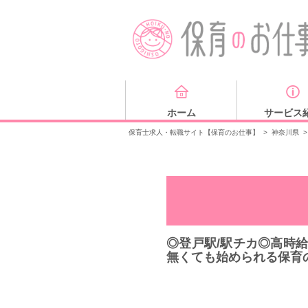
ホーム
サービス
保育士求人・転職サイト【保育のお仕事】
>
神奈川県
>
◎登戸駅/駅チカ◎高時給
無くても始められる保育