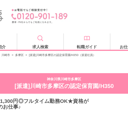
紹介
求人検索
転職ガイド
お仕
川崎市
>
多摩区
>
[派遣]川崎市多摩区の認定保育園/H350（派遣社員）
神奈川県川崎市多摩区
[派遣]川崎市多摩区の認定保育園/H350
1,300円◎フルタイム勤務OK★資格が
のお仕事♪