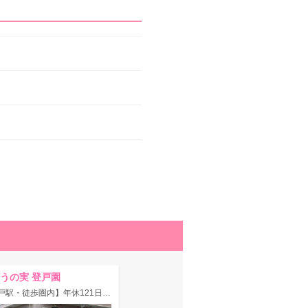
うの実 登戸園
【登戸駅・徒歩圏内】年休121日♪福利厚生充実☆より良い職場環境づくりに力を入れている認可保育園！