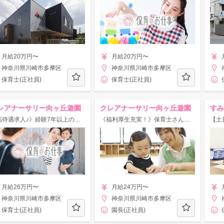
月給20万円〜
月給20万円〜
神奈川県川崎市多摩区
神奈川県川崎市多摩区
保育士(正社員)
保育士(正社員)
レアナーサリー向ヶ丘遊園
クレアナーサリー向ヶ丘遊園
すみ
《高待遇求人♪》経験7年以上の方限定＊主任候補の先生を募集☆
《福利厚生充実！》保育士さんの働きやすさを大切にしています♪
月給26万円〜
月給24万円〜
神奈川県川崎市多摩区
神奈川県川崎市多摩区
保育士(正社員)
園長(正社員)