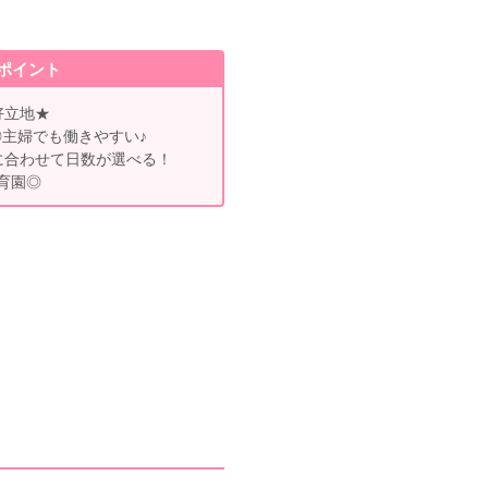
ポイント
好立地★
◎主婦でも働きやすい♪
に合わせて日数が選べる！
育園◎