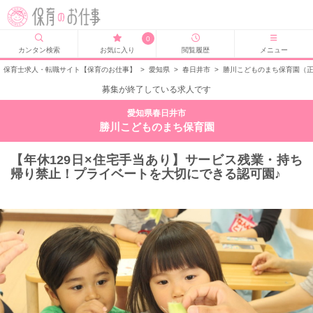
0
カンタン検索
お気に入り
閲覧履歴
メニュー
保育士求人・転職サイト【保育のお仕事】
>
愛知県
>
春日井市
>
勝川こどものまち保育園（
募集が終了している求人です
愛知県春日井市
勝川こどものまち保育園
【年休129日×住宅手当あり】サービス残業・持ち
帰り禁止！プライベートを大切にできる認可園♪