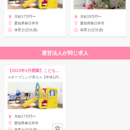
月給17万円〜
月給19万円〜
愛知県春日井市
愛知県春日井市
保育士(正社員)
保育士(正社員)
運営法人が同じ求人
【2023年4月開園】こどものまち美濃町保育園
≪オープニング求人≫【年休125日×残業少なめ◎】住宅手当最大2万円まで支給！
月給17万円〜
愛知県春日井市
保育士(正社員)