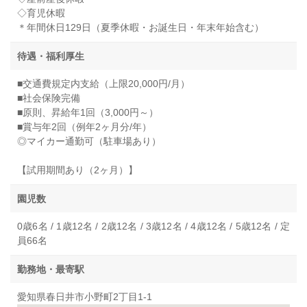
◇育児休暇
＊年間休日129日（夏季休暇・お誕生日・年末年始含む）
待遇・福利厚生
■交通費規定内支給（上限20,000円/月）
■社会保険完備
■原則、昇給年1回（3,000円～）
■賞与年2回（例年2ヶ月分/年）
◎マイカー通勤可（駐車場あり）
【試用期間あり（2ヶ月）】
園児数
0歳6名 / 1歳12名 / 2歳12名 / 3歳12名 / 4歳12名 / 5歳12名 / 定
員66名
勤務地・最寄駅
愛知県春日井市小野町2丁目1-1