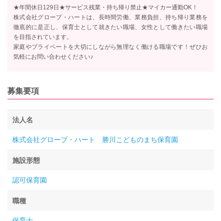
★年間休日129日★サービス残業・持ち帰り禁止★マイカー通勤OK！
株式会社グローブ・ハートは、長時間労働、業務負担、持ち帰り業務を
徹底的に是正し、保育士として就きたい職場、女性として働きたい職場
を目指されています。
家庭やプライベートを大切にしながら無理なく働ける職場です！ぜひお
気軽にお問い合わせください♪
募集要項
法人名
株式会社グローブ・ハート 勝川こどものまち保育園
施設形態
認可保育園
職種
保育士