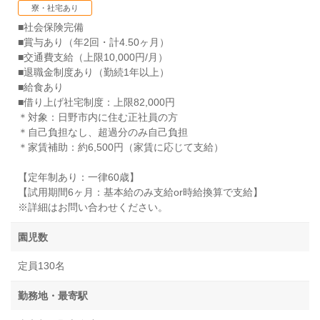
寮・社宅あり
■社会保険完備
■賞与あり（年2回・計4.50ヶ月）
■交通費支給（上限10,000円/月）
■退職金制度あり（勤続1年以上）
■給食あり
■借り上げ社宅制度：上限82,000円
＊対象：日野市内に住む正社員の方
＊自己負担なし、超過分のみ自己負担
＊家賃補助：約6,500円（家賃に応じて支給）
【定年制あり：一律60歳】
【試用期間6ヶ月：基本給のみ支給or時給換算で支給】
※詳細はお問い合わせください。
園児数
定員130名
勤務地・最寄駅