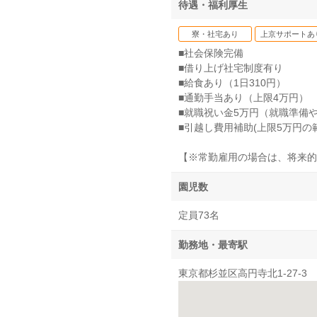
待遇・福利厚生
寮・社宅あり
上京サポートあ
■社会保険完備
■借り上げ社宅制度有り
■給食あり（1日310円）
■通勤手当あり（上限4万円）
■就職祝い金5万円（就職準備
■引越し費用補助(上限5万円の
【※常勤雇用の場合は、将来的
園児数
定員73名
勤務地・最寄駅
東京都杉並区高円寺北1-27-3