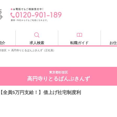
紹介
求人検索
転職ガイド
お仕
杉並区
>
高円寺りとるぱんぷきんず（正社員）
東京都杉並区
高円寺りとるぱんぷきんず
【全員5万円支給！】借上げ社宅制度利