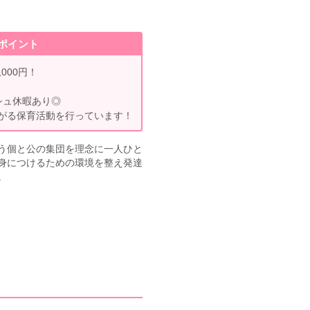
ポイント
000円！
シュ休暇あり◎
がる保育活動を行っています！
う個と公の集団を理念に一人ひと
身につけるための環境を整え発達
。