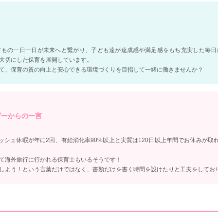
どもの一日一日が未来へと繋がり、子ども達が達成感や満足感をもち充実した毎日
大切にした保育を展開しています。
て、保育の質の向上と安心できる環境づくりを目指して一緒に働きませんか？
ザーからの一言
ッシュ休暇が年に2回、有給消化率90%以上と実質は120日以上年間でお休みが取
て海外旅行に行かれる保育士もいるそうです！
しよう！という言葉だけではなく、書類だけを書く時間を設けたりと工夫をしてお