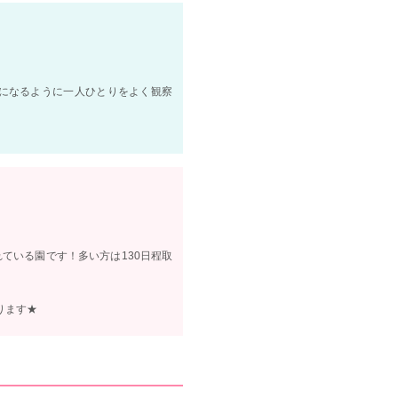
になるように一人ひとりをよく観察
れている園です！多い方は130日程取
ります★