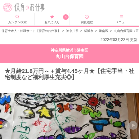
0
カンタン検索
お気に入り
閲覧履歴
メニュー
保育士求人・転職サイト【保育のお仕事】
>
神奈川県
>
横浜市
>
港南区
>
丸山台保育園（正
2022年03月22日 更新
神奈川県横浜市港南区
丸山台保育園
★月給21.8万円～＋賞与4.45ヶ月★【住宅手当・社
宅制度など福利厚生充実◎】