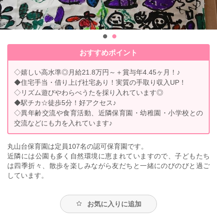
おすすめポイント
◇嬉しい高水準◎月給21.8万円～＋賞与年4.45ヶ月！♪
◆住宅手当・借り上げ社宅あり！実質の手取り収入UP！
◇リズム遊びやわらべうたを採り入れています◎
◆駅チカ☆徒歩5分！好アクセス♪
◇異年齢交流や食育活動、近隣保育園・幼稚園・小学校との
交流などにも力を入れています♪
丸山台保育園は定員107名の認可保育園です。
近隣には公園も多く自然環境に恵まれていますので、子どもたち
は四季折々、散歩を楽しみながら友だちと一緒にのびのびと過ご
しています。
お気に入りに追加