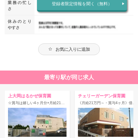
業務の忙し
登録者限定情報を聞く（無料）
さ
休みのとり
やすさ
お気に入りに追加
最寄り駅が同じ求人
上大岡はるかぜ保育園
チェリーガーデン保育園
☆賞与は嬉しい4ヶ月分×月給21万円以上☆定着率抜群◎アットホームで働きやすい！
《月給21万円～・賞与4ヶ月》借り上げ社宅・住宅手当あり★モンテッソーリ＆異年齢保育を行う認可園★