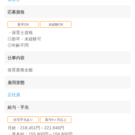
応募資格
新卒OK
未経験OK
・保育士資格
◎新卒・未経験可
◎年齢不問
仕事内容
保育業務全般
雇用形態
正社員
給与・手当
住宅手当あり
賞与4ヶ月以上
月給：218,451円～221,846円
・基本給：155,800円～158,800円