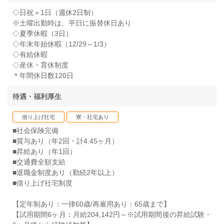
◇日祝＋1日（週休2日制）
※土曜出勤時は、平日に振替休日あり
◇夏季休暇（3日）
◇年末年始休暇（12/29～1/3）
◇有給休暇
◇産休・育休制度
＊年間休日数120日
待遇・福利厚生
借り上げ社宅
寮・社宅あり
■社会保険完備
■賞与あり（年2回・計4.45ヶ月）
■昇給あり（年1回）
■交通費全額支給
■退職金制度あり（勤続2年以上）
■借り上げ社宅制度
【定年制あり：一律60歳/再雇用あり：65歳まで】
【試用期間6ヶ月：月給204,142円～※試用期間後の昇給試験・