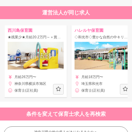
運営法人が同じ求人
西川島保育園
ハレルヤ保育園
★残業少★月給20.2万円～＋賞与年4.1ヶ月の高水準◎住宅手当×社宅制度あり！
◇和光市◇豊かな自然の中キリスト教保育を実践し、アットホームであたたかみのある保育園！マイカーOK♪
月給26万円〜
月給18万円〜
神奈川県横浜市旭区
埼玉県和光市
保育士(正社員)
保育士(正社員)
条件を変えて保育士求人を再検索