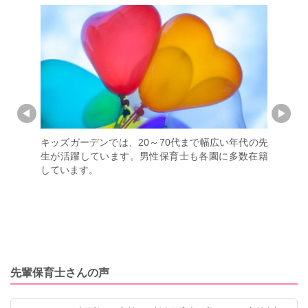
に開園しま
キッズガーデンでは、20～70代まで幅広い年代の先
出産・育
駅から徒歩
生が活躍しています。男性保育士も各園に多数在籍
務もでき
な保育園で
しています。
います。
ちの遊ぶ場
歩や園外保
ジナル教材
中心とした静
。
先輩保育士さんの声