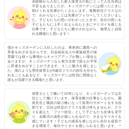
未経験から入社した新人保育士の私にとって入社当初は
不安もありましたが、キッズガーデンには困ったときに
助けくれる先輩がたくさんいます。複数担任クラスなの
で、わからないことは先輩がフォローしてくださいまし
た。子どもたちの思いがわかったときや、自分の思いを
子どもたちに上手く伝えられたときにヤリガイを感じる
仕事です。子どもたちに癒やされながら、無理なく頑張
れる職場だと思います！
僕がキッズガーデンに入社したのは、将来的に園長への
昇進をめざせるからです。社会福祉法人や家族経営の保
育園では様々な事情からキャリアアップが難しい場合も
ありますが、キッズガーデンなら努力次第で誰もが平等
に昇進をめざすことができます。そこに魅力を感じまし
た。僕のような男性保育士が0歳児クラスの担任を任せら
れることもあるなど、キッズガーデンは性別に関係なく
誰もが活躍できる職場だと思います。
保育士として働いて10年になり、キッズガーデンでは主
任として働いています。保育全般の仕事をしながら、園
長先生と職員の架け橋になって保育のサポートをする役
割です。主任は特定のクラスを受け持ちませんが、クラ
スを超えた「フリー担任」として子どもたち全体を見守
り、全園児の成長が感じられるので、大きなヤリガイを
感じています！子どもの成長を感じながら自分も成長で
きる環境で、毎日ヤリガイを感じられると思います。一