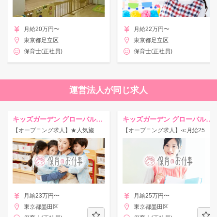
月給20万円〜
月給22万円〜
東京都足立区
東京都足立区
保育士(正社員)
保育士(正社員)
運営法人が同じ求人
キッズガーデン グローバルスクール錦糸町
キッズガーデン グローバルスクール錦糸町
【オープニング求人】★人気施設＆レア求人★≪高給与◎月給23.7万円～≫駅チカ♪
【オープニング求人】≪月給25.5万円～≫★人気施設★バイリンガル・英語講師♪
月給23万円〜
月給25万円〜
東京都墨田区
東京都墨田区