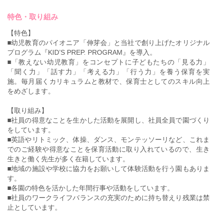
特色・取り組み
【特色】
■幼児教育のパイオニア「伸芽会」と当社で創り上げたオリジナル
プログラム『KID’S PREP. PROGRAM』を導入。
■「教えない幼児教育」をコンセプトに子どもたちの「見る力」
「聞く力」「話す力」「考える力」「行う力」を養う保育を実
施。毎月届くカリキュラムと教材で、保育士としてのスキル向上
をめざします。
【取り組み】
■社員の得意なことを生かした活動を展開し、社員全員で園づくり
をしています。
■英語やリトミック、体操、ダンス、モンテッソーリなど、これま
でのご経験や得意なことを保育活動に取り入れているので、生き
生きと働く先生が多く在籍しています。
■地域の施設や学校に協力をお願いして体験活動を行う園もありま
す。
■各園の特色を活かした年間行事や活動をしています。
■社員のワークライフバランスの充実のために持ち替えり残業は禁
止としています。