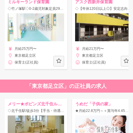
ミルキーランド保育園
アスク西新井保育園
◇竹ノ塚駅◇0-2歳児対象定員29名の認証園！年休115日♪育休取得実績あり☆
◇【年休120日以上◎】安定志向の方へ…★職員同士の仲も良く働きやすい★
月給25万円〜
月給21万円〜
東京都足立区
東京都足立区
保育士(正社員)
保育士(正社員)
「東京都足立区」の正社員の求人
メリー★ポピンズ北千住ルーム
うめだ「子供の家」
◇北千住駅/徒歩3分【手当・待遇が厚い◎】26ヶ所の認可保育園に加えグループ法人で計73園を運営！研修制度充実♪年休125日☆
★月給22.8万円～＋賞与年4.45ヶ月★借り上げ社宅や手当も充実の認可園！