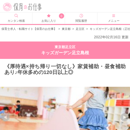
0
カンタン検索
お気に入り
閲覧履歴
メニュー
保育士求人・転職サイト【保育のお仕事】
>
東京都
>
足立区
>
キッズガーデン足立島根（正
2022年02月16日 更新
東京都足立区
キッズガーデン足立島根
《厚待遇×持ち帰り一切なし》家賃補助・昼食補助
あり♪年休多めの120日以上◎