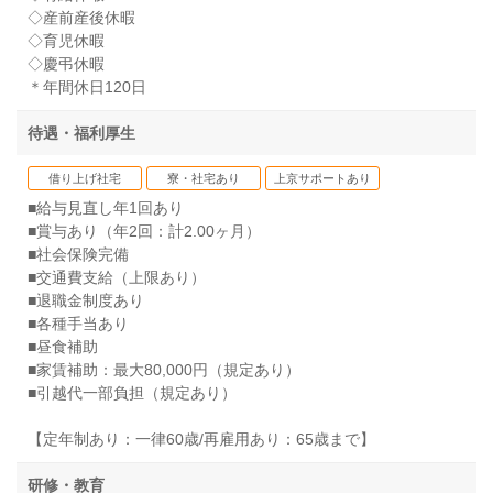
◇産前産後休暇
◇育児休暇
◇慶弔休暇
＊年間休日120日
待遇・福利厚生
借り上げ社宅
寮・社宅あり
上京サポートあり
■給与見直し年1回あり
■賞与あり（年2回：計2.00ヶ月）
■社会保険完備
■交通費支給（上限あり）
■退職金制度あり
■各種手当あり
■昼食補助
■家賃補助：最大80,000円（規定あり）
■引越代一部負担（規定あり）
【定年制あり：一律60歳/再雇用あり：65歳まで】
研修・教育