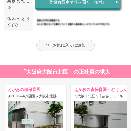
業務の忙し
登録者限定情報を聞く（無料）
さ
休みのとり
やすさ
お気に入りに追加
「大阪府大阪市北区」の正社員の求人
えがおの種保育園
えがおの森保育園・どうしん
★2018年4月開園★大阪市北区/千趣会チャイルドケア運営の企業主導型保育園！待遇面◎園長募集！
☆大阪市北区☆千趣会チャイルドケア運営の保育園！待遇面＆研修制度◎