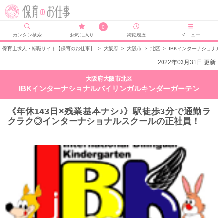
0
カンタン検索
お気に入り
閲覧履歴
メニュー
保育士求人・転職サイト【保育のお仕事】
>
大阪府
>
大阪市
>
北区
>
IBKインターナショ
2022年03月31日 更新
大阪府大阪市北区
IBKインターナショナルバイリンガルキンダーガーテン
《年休143日×残業基本ナシ♪》駅徒歩3分で通勤ラ
クラク◎インターナショナルスクールの正社員！