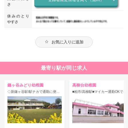
さ
休みのとり
やすさ
お気に入りに追加
最寄り駅が同じ求人
鎌ヶ谷みどり幼稚園
高柳台幼稚園
◇新鎌ヶ谷駅/駅チカで通勤に便利☆子どもたちの心の育ちを大切にしている幼稚園！
■柏市/高柳駅■マイカー通勤OKで通勤ラクラク♪幼稚園教諭★