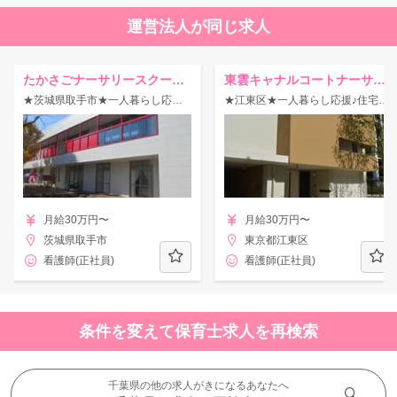
運営法人が同じ求人
たかさごナーサリースクール取手
東雲キャナルコートナーサリースクール
★茨城県取手市★一人暮らし応援♪住宅手当・産休・育休制度取得率80％◎長く働きたい人へオススメ！【看護師募集】
★江東区★一人暮らし応援♪住宅手当・産休・育休制度取得率80％◎長く働きたい人へオススメ！【看護師募集】
月給30万円〜
月給30万円〜
茨城県取手市
東京都江東区
看護師(正社員)
看護師(正社員)
条件を変えて保育士求人を再検索
千葉県の他の求人がきになるあなたへ