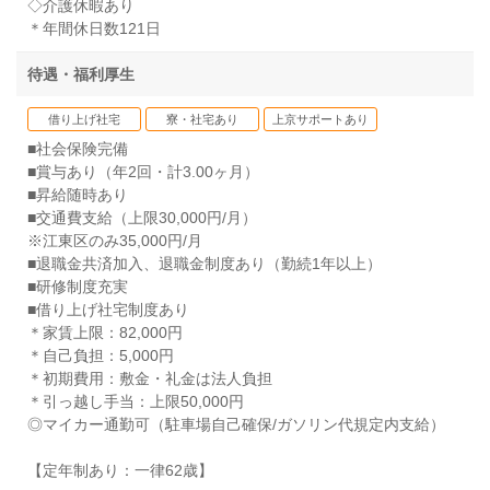
◇介護休暇あり
＊年間休日数121日
待遇・福利厚生
借り上げ社宅
寮・社宅あり
上京サポートあり
■社会保険完備
■賞与あり（年2回・計3.00ヶ月）
■昇給随時あり
■交通費支給（上限30,000円/月）
※江東区のみ35,000円/月
■退職金共済加入、退職金制度あり（勤続1年以上）
■研修制度充実
■借り上げ社宅制度あり
＊家賃上限：82,000円
＊自己負担：5,000円
＊初期費用：敷金・礼金は法人負担
＊引っ越し手当：上限50,000円
◎マイカー通勤可（駐車場自己確保/ガソリン代規定内支給）
【定年制あり：一律62歳】