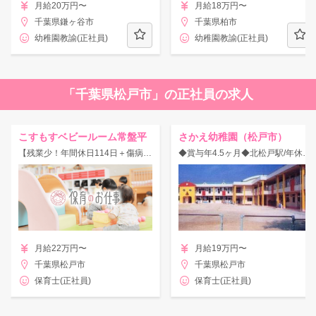
月給20万円〜
月給18万円〜
千葉県鎌ヶ谷市
千葉県柏市
幼稚園教諭(正社員)
幼稚園教諭(正社員)
「千葉県松戸市」の正社員の求人
こすもすベビールーム常盤平
さかえ幼稚園（松戸市）
【残業少！年間休日114日＋傷病休暇＋有給】働きやすさ抜群！
◆賞与年4.5ヶ月◆北松戸駅/年休155日♪恵まれた環境の中豊かな心を育む幼稚園！広々園庭あり◎
月給22万円〜
月給19万円〜
千葉県松戸市
千葉県松戸市
保育士(正社員)
保育士(正社員)