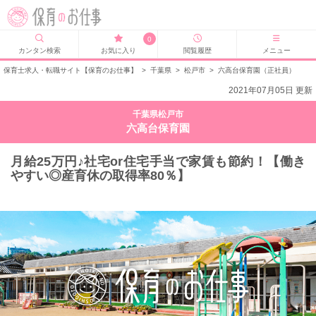
0
カンタン検索
お気に入り
閲覧履歴
メニュー
保育士求人・転職サイト【保育のお仕事】
>
千葉県
>
松戸市
>
六高台保育園（正社員）
2021年07月05日 更新
千葉県松戸市
六高台保育園
月給25万円♪社宅or住宅手当で家賃も節約！【働き
やすい◎産育休の取得率80％】