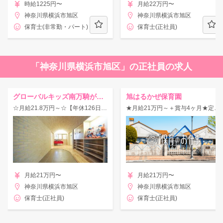
時給1225円〜
月給22万円〜
神奈川県横浜市旭区
神奈川県横浜市旭区
保育士(非常勤・パート)
保育士(正社員)
「神奈川県横浜市旭区」の正社員の求人
グローバルキッズ南万騎が原園
旭はるかぜ保育園
☆月給21.8万円～☆【年休126日×残業少×大手法人】休暇制度＆福利厚生充実♪
★月給21万円～＋賞与4ヶ月★定着率高め◎アットホームな雰囲気で働きやすい！
月給21万円〜
月給21万円〜
神奈川県横浜市旭区
神奈川県横浜市旭区
保育士(正社員)
保育士(正社員)