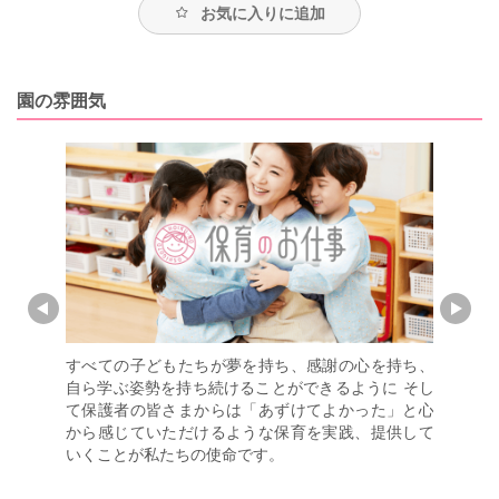
お気に入りに追加
園の雰囲気
育のような
すべての子どもたちが夢を持ち、感謝の心を持ち、
グローバ
ふさわしい
自ら学ぶ姿勢を持ち続けることができるように そし
すい会社
からこそ、
て保護者の皆さまからは「あずけてよかった」と心
多少残業
に取り組ん
から感じていただけるような保育を実践、提供して
全社平均
いくことが私たちの使命です。
接するた
ですので