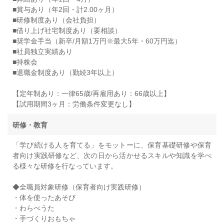
■賞与あり（年2回・計2.00ヶ月）
■研修制度あり（会社負担）
■借り上げ社宅制度あり（要相談）
■奨学金手当（新卒/月額1万円※最大5年・60万円迄）
■社員独立実績あり
■持株会
■退職金制度あり（勤続3年以上）
【定年制あり：一律65歳/再雇用あり：66歳以上】
【試用期間3ヶ月：労働条件変更なし】
研修・教育
「学び続ける人を育てる」をモットーに、保育基礎研修や保育
者向け実践研修など、次の日から活かせるスキルや知識を学べ
る様々な研修を行なっています。
◆全職員対象研修（保育者向け実践研修）
・体を使ったあそび
・わらべうた
・手づくりおもちゃ