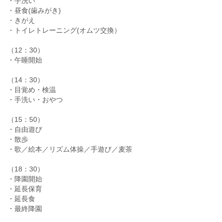
・手洗い
・昼食(歯みがき)
・きがえ
・トイレトレーニング(オムツ交換）
（12：30）
・午睡開始
（14：30）
・目覚め・検温
・手洗い・おやつ
（15：50）
・自由遊び
・散歩
・歌／絵本／リズム体操／手遊び／麦茶
（18：30）
・降園開始
・延長保育
・延長食
・最終降園