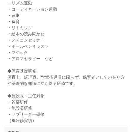
・リズム運動
・コーディネーション運動
・造形
・食育
・リトミック
・絵本の読み聞かせ
・スチコンセミナー
・ボールペンイラスト
・マジック
・アロマセラピー など
◆保育基礎研修
保育士、調理職、学童指導員に限らず、保育者としての在り方
や基礎的な知識に立ち返る研修です。
◆施設長・主任対象
・幹部研修
・施設長研修
・サブリーダー研修
（※研修実績）