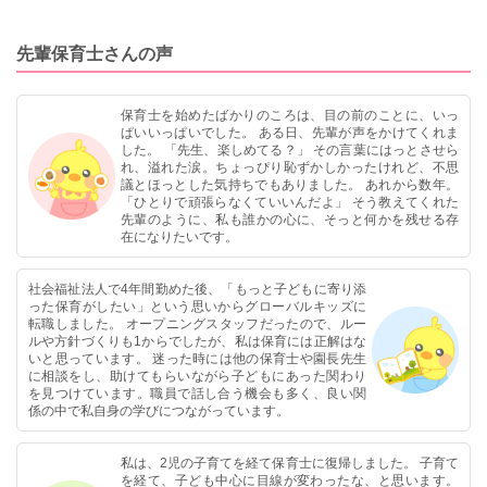
げて取り
先輩保育士さんの声
保育士を始めたばかりのころは、目の前のことに、いっ
ぱいいっぱいでした。 ある日、先輩が声をかけてくれま
した。 「先生、楽しめてる？」 その言葉にはっとさせら
れ、溢れた涙。ちょっぴり恥ずかしかったけれど、不思
議とほっとした気持ちでもありました。 あれから数年。
「ひとりで頑張らなくていいんだよ」 そう教えてくれた
先輩のように、私も誰かの心に、そっと何かを残せる存
在になりたいです。
社会福祉法人で4年間勤めた後、「もっと子どもに寄り添
った保育がしたい」という思いからグローバルキッズに
転職しました。 オープニングスタッフだったので、ルー
ルや方針づくりも1からでしたが、私は保育には正解はな
いと思っています。 迷った時には他の保育士や園長先生
に相談をし、助けてもらいながら子どもにあった関わり
を見つけています。職員で話し合う機会も多く、良い関
係の中で私自身の学びにつながっています。
私は、2児の子育てを経て保育士に復帰しました。 子育て
を経て、子ども中心に目線が変わったな、と思います。