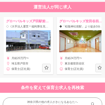
運営法人が同じ求人
グローバルキッズ戸田駅前保育園
グローバルキッズ世田谷四丁目園
◇《大手法人運営＊福利厚生充実♪≫研修などでスキルUPのチャンスあり◎
◆「松陰神社前駅」より徒歩3分◆保育スタッフ募集☆定員60名の保育園！
月給20万円〜
月給24万円〜
埼玉県戸田市
東京都世田谷区
保育士(正社員)
保育士(正社員)
条件を変えて保育士求人を再検索
神奈川県の他の求人がきになるあなたへ