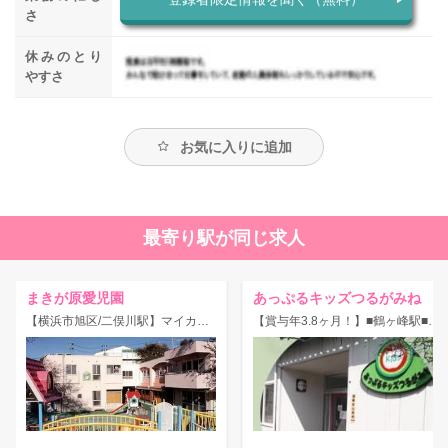
さ
休みのとり
やすさ
お気に入りに追加
最寄り駅が同じ求人
まきが原愛児園
あっぷるキッズつるがみね
【横浜市旭区/二俣川駅】マイカー通勤OK♪大きな園庭がある保育園で保育士（パート）の募集！
【賞与年3.8ヶ月！】■鶴ヶ峰駅■駅チカ！寮完備！就職支度金あり♪定員60名の認可園