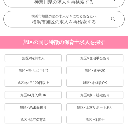
神奈川県の求人を再検索する
横浜市旭区の他の求人がきになるあなたへ
横浜市旭区の求人を再検索する
旭区の同じ特徴の保育士求人を探す
旭区×特別求人
旭区×住宅手当あり
旭区×借り上げ社宅
旭区×新卒OK
旭区×休日120日以上
旭区×未経験OK
旭区×4月入職OK
旭区×寮・社宅あり
旭区×WEB面接可
旭区×上京サポートあり
旭区×認可保育園
旭区×保育士