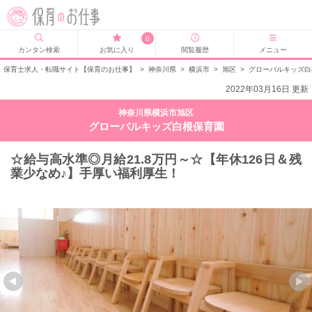
0
カンタン検索
お気に入り
閲覧履歴
メニュー
保育士求人・転職サイト【保育のお仕事】
>
神奈川県
>
横浜市
>
旭区
>
グローバルキッズ白
2022年03月16日 更新
神奈川県横浜市旭区
グローバルキッズ白根保育園
☆給与高水準◎月給21.8万円～☆【年休126日＆残
業少なめ♪】手厚い福利厚生！