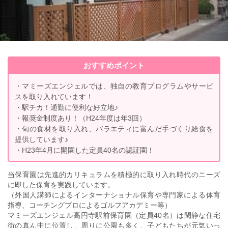
おすすめポイント
・マミーズエンジェルでは、独自の教育プログラムやサービ
スを取り入れています！
・駅チカ！通勤に便利な好立地♪
・報奨金制度あり！（H24年度は年3回）
・旬の食材を取り入れ、バラエティに富んだ手づくり給食を
提供しています♪
・H23年4月に開園した定員40名の認証園！
当保育園は先進的カリキュラムを積極的に取り入れ時代のニーズ
に即した保育を実践しています。
（外国人講師によるインターナショナル保育や専門家による体育
指導、コーチングプロによるゴルフアカデミー等）
マミーズエンジェル高円寺駅前保育園（定員40名）は閑静な住宅
街の真ん中に位置し、周りに公園も多く、子どもたちが元気いっ