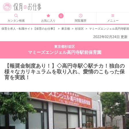
0
カンタン検索
お気に入り
閲覧履歴
メニュー
保育士求人・転職サイト【保育のお仕事】
>
東京都
>
杉並区
>
マミーズエンジェル高円寺駅
2022年02月24日 更新
東京都杉並区
マミーズエンジェル高円寺駅前保育園
【報奨金制度あり！】◇高円寺駅◇駅チカ！独自の
様々なカリキュラムを取り入れ、愛情のこもった保
育を実践！