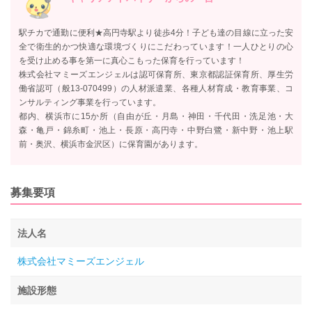
駅チカで通勤に便利★高円寺駅より徒歩4分！子ども達の目線に立った安
全で衛生的かつ快適な環境づくりにこだわっています！一人ひとりの心
を受け止める事を第一に真心こもった保育を行っています！
株式会社マミーズエンジェルは認可保育所、東京都認証保育所、厚生労
働省認可（般13-070499）の人材派遣業、各種人材育成・教育事業、コ
ンサルティング事業を行っています。
都内、横浜市に15か所（自由が丘・月島・神田・千代田・洗足池・大
森・亀戸・錦糸町・池上・長原・高円寺・中野白鷺・新中野・池上駅
前・奥沢、横浜市金沢区）に保育園があります。
募集要項
法人名
株式会社マミーズエンジェル
施設形態