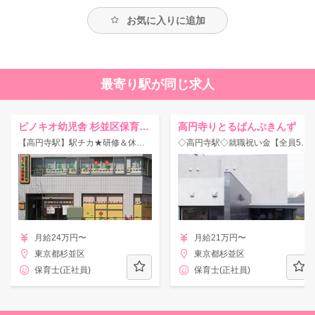
お気に入りに追加
最寄り駅が同じ求人
ピノキオ幼児舎 杉並区保育室 高円寺
高円寺りとるぱんぷきんず
【高円寺駅】駅チカ★研修＆休暇制度が充実のピノキオ幼児舎★
◇高円寺駅◇就職祝い金【全員5万円支給！】借上げ社宅制度利用OK！
月給24万円〜
月給21万円〜
東京都杉並区
東京都杉並区
保育士(正社員)
保育士(正社員)