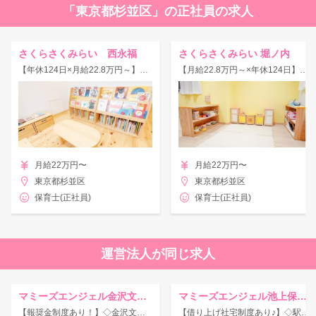
「東京都杉並区」の正社員の求人
さくらさくみらい 西永福
さくらさくみらい 堀ノ内
【年休124日×月給22.8万円～】有休取得率90％以上・社宅制度など好待遇◆
【月給22.8万円～×年休124日】社宅制度など好待遇◎≪有休取得率90％↑≫
月給22万円〜
月給22万円〜
東京都杉並区
東京都杉並区
保育士(正社員)
保育士(正社員)
運営法人が同じ求人
マミーズエンジェル金沢文庫駅前保育園
マミーズエンジェル池上保育園
【報奨金制度あり！】◇金沢文庫駅◇駅徒歩6分！独自の様々なカリキュラムを取り入れ、愛情のこもった保育を実践！
【借り上げ社宅制度あり♪】◇駅チカ◎報奨金制度あり！独自の様々なカリキュラムを取り入れ、愛情のこもった保育を実践！