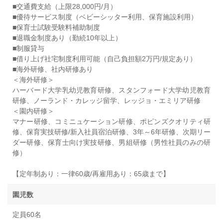
■交通費支給（上限28,000円/月）
■優待サービス制度（ベビーシッター利用、保育施設利用）
■保育士試験受験料補助制度
■退職金制度あり（勤続10年以上）
■制服貸与
■借り上げ社宅制度利用可能（自己負担額2万円/規定あり）
■海外研修、社内研修あり
＜海外研修＞
ハーバード大学乳幼児教育研修、スタンフォード大学幼児教育
研修、ノーランド・カレッジ留学、レッジョ・エミリア研修
＜園内研修＞
マナー研修、コミニュケーション研修、ポピンズクオリティ研
修、保育実技研修/新入社員宿泊研修、3年～6年研修、次期リー
ダー研修、保育士向け実技研修、男組研修（男性社員のみの研
修）
【定年制あり：一律60歳/再雇用あり：65歳まで】
園児数
定員60名