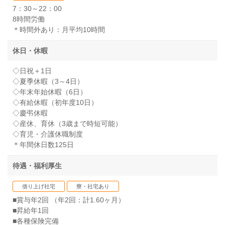
7：30～22：00
8時間労働
＊時間外あり：月平均10時間
休日・休暇
◇日祝＋1日
◇夏季休暇（3～4日）
◇年末年始休暇（6日）
◇有給休暇（初年度10日）
◇慶弔休暇
◇産休、育休（3歳まで時短可能）
◇育児・介護休職制度
＊年間休日数125日
待遇・福利厚生
借り上げ社宅
寮・社宅あり
■賞与年2回 （年2回：計1.60ヶ月）
■昇給年1回
■各種保険完備