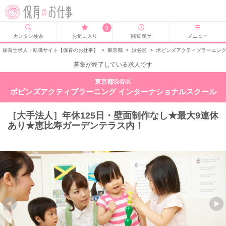
0
カンタン検索
お気に入り
閲覧履歴
メニュー
保育士求人・転職サイト【保育のお仕事】
>
東京都
>
渋谷区
>
ポピンズアクティブラーニング
募集が終了している求人です
東京都渋谷区
ポピンズアクティブラーニング インターナショナルスクール
［大手法人］年休125日・壁面制作なし★最大9連休
あり★恵比寿ガーデンテラス内！