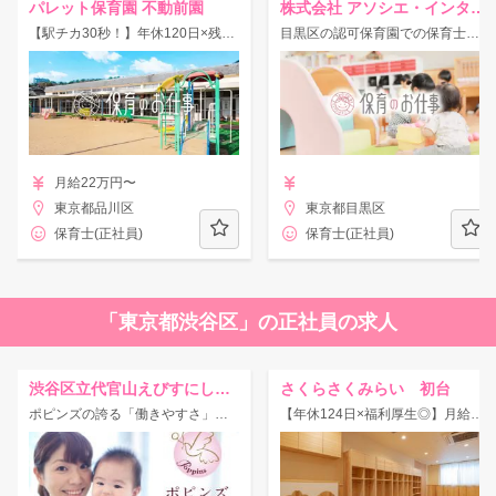
パレット保育園 不動前園
株式会社 アソシエ・インターナショナル
【駅チカ30秒！】年休120日×残業少なめ★高給与◎借り上げ社宅・住宅手当あり！
目黒区の認可保育園での保育士求人です
月給22万円〜
東京都品川区
東京都目黒区
保育士(正社員)
保育士(正社員)
「東京都渋谷区」の正社員の求人
渋谷区立代官山えびすにし保育室【ポピンズ】
さくらさくみらい 初台
ポピンズの誇る「働きやすさ」を実感してください♪★働く女性を支援する会社、という、他保育園との違いを感じてください★
【年休124日×福利厚生◎】月給22.8万円～＋賞与年3回★借り上げ社宅あり★