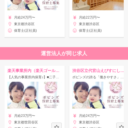
月給24万円〜
月給22万円〜
東京都渋谷区
東京都渋谷区
保育士(正社員)
保育士(正社員)
運営法人が同じ求人
楽天事業所内（楽天ゴールデンキッズ）【ポピンズ】
渋谷区立代官山えびすにし保育室【ポピンズ】
【人気の事業所内保育♪】■二子玉川駅/働きやすさを誇る『ポピンズ』が運営する事業所内保育所です★
ポピンズの誇る「働きやすさ」を実感してください♪★働く女性を支援する会社、という、他保育園との違いを感じてください★
月給23万円〜
月給24万円〜
東京都世田谷区
東京都渋谷区