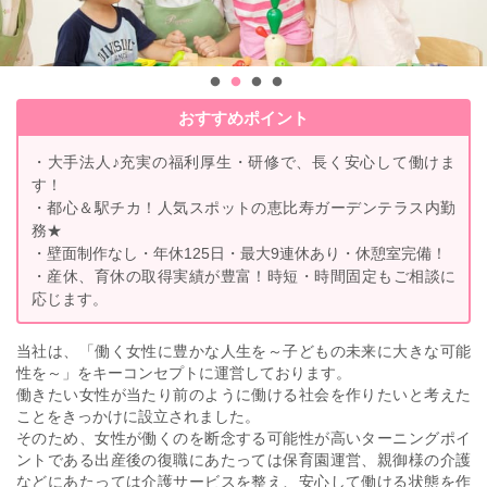
おすすめポイント
・大手法人♪充実の福利厚生・研修で、長く安心して働けま
す！
・都心＆駅チカ！人気スポットの恵比寿ガーデンテラス内勤
務★
・壁面制作なし・年休125日・最大9連休あり・休憩室完備！
・産休、育休の取得実績が豊富！時短・時間固定もご相談に
応じます。
当社は、「働く女性に豊かな人生を～子どもの未来に大きな可能
性を～」をキーコンセプトに運営しております。
働きたい女性が当たり前のように働ける社会を作りたいと考えた
ことをきっかけに設立されました。
そのため、女性が働くのを断念する可能性が高いターニングポイ
ントである出産後の復職にあたっては保育園運営、親御様の介護
などにあたっては介護サービスを整え、安心して働ける状態を作