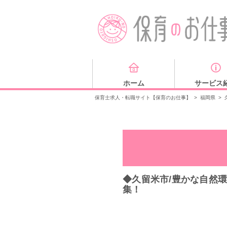
ホーム
サービス
保育士求人・転職サイト【保育のお仕事】
>
福岡県
>
◆久留米市/豊かな自然
集！