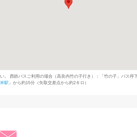
い。 西鉄バスご利用の場合（高良内竹の子行き）：「竹の子」バス停下
米駅
」から約15分（矢取交差点から約2キロ）