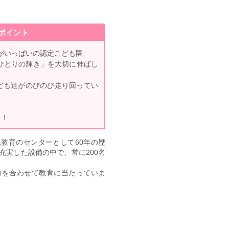
ポイント
緑がいっぱいの認定こども園
人ひとりの輝き」を大切に伸ばし
ども達がのびのび走り回ってい
り！
教育のセンターとして60年の歴
充実した設備の中で、常に200名
力を合わせて教育に当たっていま