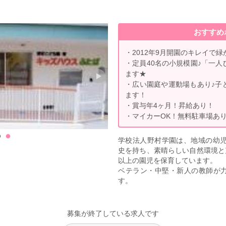
おすすめ
・2012年9月開園のキレイで
・定員40名の小規模園♪「一
ます★
・広い園庭や運動場もあり♪子
ます！
・賞与年4ヶ月！昇給あり！
・マイカーOK！無料駐車場あ
学校法人野村学園は、地域の幼児
史を持ち、素晴らしい自然環境と
以上の園児を保育しています。
ベテラン・中堅・新人の教師が
す。
募集が終了している求人です