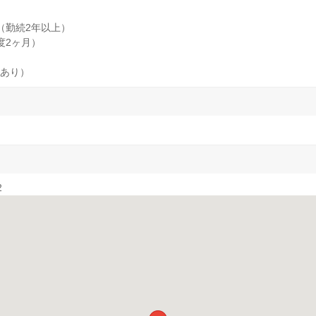
（勤続2年以上）
度2ヶ月）
あり）
2