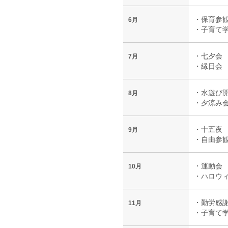
・保育参
6月
・子育て
・七夕会
7月
・縁日会
・水遊び
8月
・夕涼み
・十五夜
9月
・自由参
・運動会
10月
・ハロウ
・勤労感
11月
・子育て