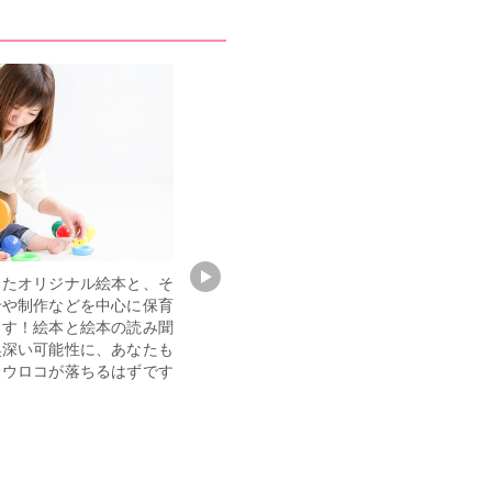
したオリジナル絵本と、そ
「子どものその子らしさを育む」こと
せや制作などを中心に保育
同様、職員さんの「らしさ」も大切に
ます！絵本と絵本の読み聞
した園運営を行っておりますので、園
奥深い可能性に、あなたも
長先生も担任の先生も分け隔てなく明
らウロコが落ちるはずです
るい雰囲気があります！また「保育士
の社会的地位向上」を会社一丸となっ
て目指しておりますので、率先して持
ち帰り残業禁止の取り組みや、時短制
度などを整えています。そのため職員
さんも公私を充実させることができ、