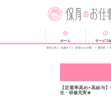
ホーム
サービス
保育士求人・転職サイト【保育のお仕事】
>
愛知県
>
【定着率高め×高給与】
生・研修充実★