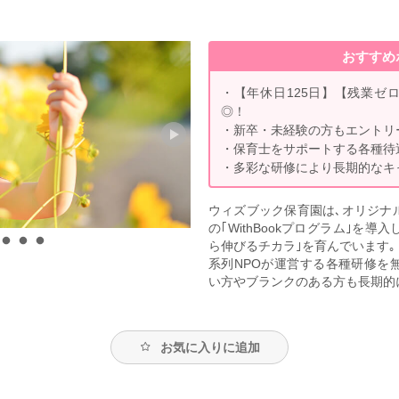
おすすめ
・【年休日125日】【残業ゼ
◎！
・新卒・未経験の方もエントリー
・保育士をサポートする各種待
・多彩な研修により長期的なキ
ウィズブック保育園は､オリジナ
の｢WithBookプログラム｣を
ら伸びるチカラ｣を育んでいます｡
系列NPOが運営する各種研修を
い方やブランクのある方も長期的
お気に入りに追加