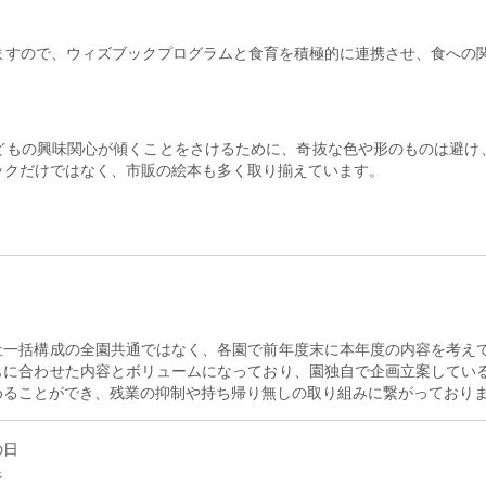
りますので、ウィズブックプログラムと食育を積極的に連携させ、食への
どもの興味関心が傾くことをさけるために、奇抜な色や形のものは避け
ックだけではなく、市販の絵本も多く取り揃えています。
社一括構成の全園共通ではなく、各園で前年度末に本年度の内容を考え
もに合わせた内容とボリュームになっており、園独自で企画立案してい
めることができ、残業の抑制や持ち帰り無しの取り組みに繋がっており
の日
足