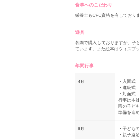
食事へのこだわり
栄養士もCFC資格を有してお
遊具
各園で購入しておりますが、子
ています。また絵本はウィズブ
年間行事
・入園式
4月
・進級式
・対面式
行事は本
園の子ど
準備を進
・子ども
5月
・親子遠