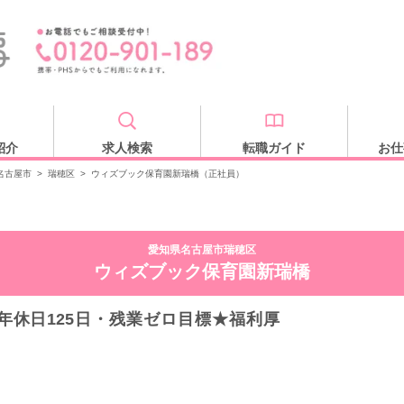
紹介
求人検索
転職ガイド
お仕
名古屋市
>
瑞穂区
>
ウィズブック保育園新瑞橋（正社員）
愛知県名古屋市瑞穂区
ウィズブック保育園新瑞橋
年休日125日・残業ゼロ目標★福利厚