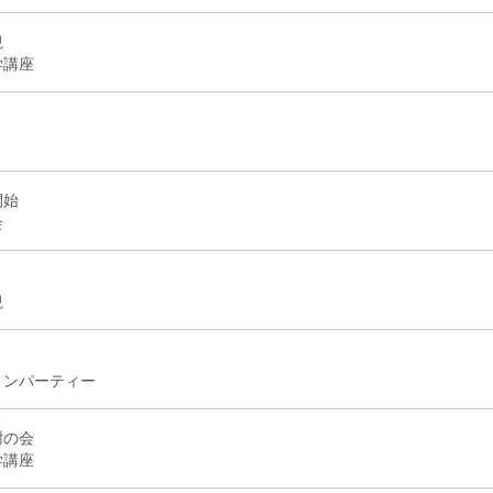
観
学講座
開始
会
観
ィンパーティー
謝の会
学講座