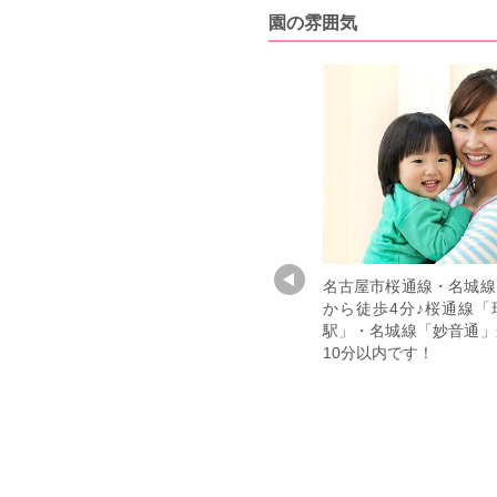
園の雰囲気
そ
「子どものその子らしさを育む」こと
名古屋市桜通線・名城線
育
同様、職員さんの「らしさ」も大切に
から徒歩4分♪桜通線「
聞
した園運営を行っておりますので、園
駅」・名城線「妙音通」
も
長先生も担任の先生も分け隔てなく明
10分以内です！
す
るい雰囲気があります！また「保育士
の社会的地位向上」を会社一丸となっ
て目指しておりますので、率先して持
ち帰り残業禁止の取り組みや、時短制
度などを整えています。そのため職員
さんも公私を充実させることができ、