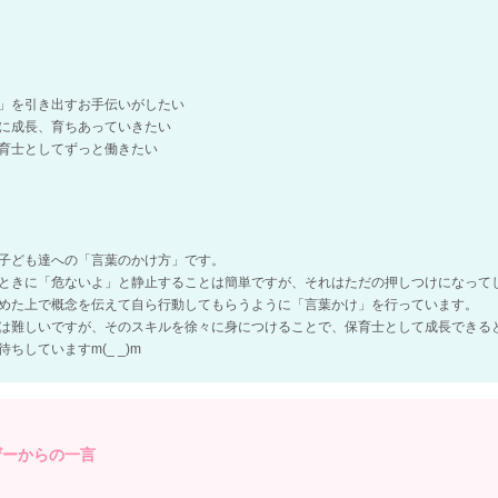
」を引き出すお手伝いがしたい
に成長、育ちあっていきたい
育士としてずっと働きたい
子ども達への「言葉のかけ方」です。
ときに「危ないよ」と静止することは簡単ですが、それはただの押しつけになって
めた上で概念を伝えて自ら行動してもらうように「言葉かけ」を行っています。
は難しいですが、そのスキルを徐々に身につけることで、保育士として成長できる
していますm(_ _)m
ザーからの一言