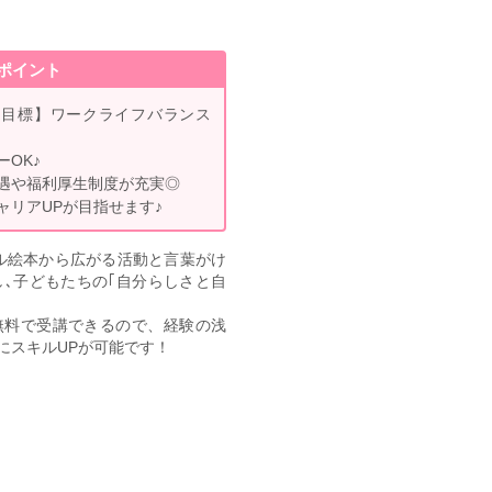
ポイント
ロ目標】ワークライフバランス
OK♪
遇や福利厚生制度が充実◎
ャリアUPが目指せます♪
ル絵本から広がる活動と言葉がけ
導入し､子どもたちの｢自分らしさと自
無料で受講できるので、経験の浅
にスキルUPが可能です！