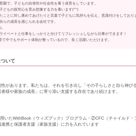
育園で、子どもの自発性や社会性を養う保育をしています。
どもの探究心を育み想像する力を養います(^^)
たことに対し褒めてあげたりと言葉で子どもに気持ちを伝え、意識付けをしており
自らの成長を感じられる会社です。
め。
ライベートと仕事をしっかりと分けてリフレッシュしながら仕事ができます！
子育て中でもサポート体制が整っているので、長く活躍いただけます。
について
能性があります。私たちは、それを引き出し「その子らしさと自ら伸び
護者様や家族の成長」に寄り添い支援する存在であり続けます。
用いたWithBook（ウィズブック）プログラム・②CFC（チャイルド
域連携と保護者支援（家族支援）に力を入れています