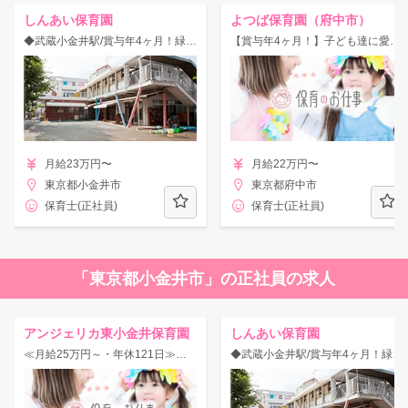
しんあい保育園
よつば保育園（府中市）
◆武蔵小金井駅/賞与年4ヶ月！緑に囲まれた子どもの気持ちを大切にしている保育園！
【賞与年4ヶ月！】子ども達に愛情あふれる保育を行う定員100名の活気ある保育園！福利厚生×研修制度充実◎
月給23万円〜
月給22万円〜
東京都小金井市
東京都府中市
保育士(正社員)
保育士(正社員)
「東京都小金井市」の正社員の求人
アンジェリカ東小金井保育園
しんあい保育園
≪月給25万円～・年休121日≫住宅手当/借り上げ社宅あり★
◆武蔵小金井駅/賞与年4ヶ月！緑に囲まれた子どもの気持ちを大切にしている保育園！