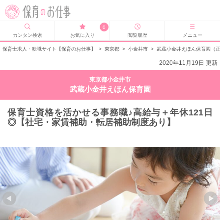
0
カンタン検索
お気に入り
閲覧履歴
メニュー
保育士求人・転職サイト【保育のお仕事】
>
東京都
>
小金井市
>
武蔵小金井えほん保育園（
2020年11月19日 更新
東京都小金井市
武蔵小金井えほん保育園
保育士資格を活かせる事務職♪高給与＋年休121日
◎【社宅・家賃補助・転居補助制度あり】