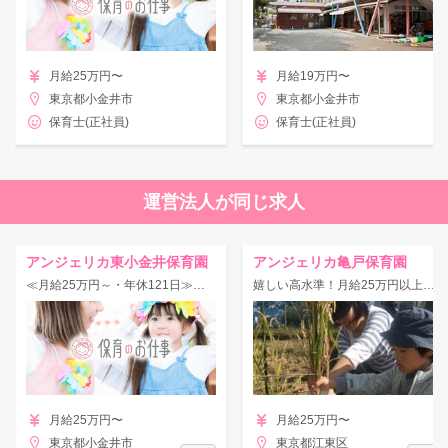
月給25万円〜
月給19万円〜
東京都小金井市
東京都小金井市
保育士(正社員)
保育士(正社員)
運営法人が同じ求人
アンジェリカ東小金井保育園
アンジェリカ亀戸保育園
≪月給25万円～・年休121日≫住宅手当/借り上げ社宅あり★
嬉しい高水準！月給25万円以上◎住宅手当・転居支度金など福利厚生充実！
月給25万円〜
月給25万円〜
東京都小金井市
東京都江東区