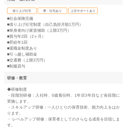
借り上げ社宅
寮・社宅あり
上京サポートあり
■社会保険完備
■借り上げ社宅制度（自己負担月額1万円）
■単身者向け家賃補助（上限3万円）
■賞与年2回（2ヶ月）
■昇給年1回
■退職金制度あり
■引っ越し補助金
■交通費（上限3万円）
■制服貸与
研修・教育
◆研修制度
・段階別研修：入社時、0歳着任時、1年目3年目など各段階に
実施します。
・スキルアップ研修：一人ひとりの保育技術、能力向上をはか
ります。
・ レベルアップ研修：保育者としてのさらなる成長を目指しま
す。