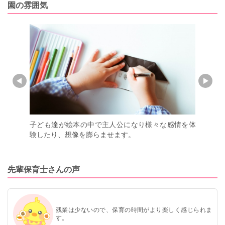
園の雰囲気
ん図書館が
子ども達が絵本の中で主人公になり様々な感情を体
大好きな
験したり、想像を膨らませます。
う時間を
先輩保育士さんの声
残業は少ないので、保育の時間がより楽しく感じられま
す。