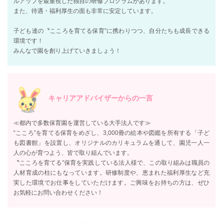
ルアップを最重視した独自の研修プログラムがあります。
また、待遇・福利厚生の面も非常に安定しています。
子ども達の〝こころを育てる保育”に携わりつつ、自分たちも成長できる
環境です！
みんなで園を創り上げていきましょう！
キャリアアドバイザーからの一言
≪都内で多数保育園を運営している大手法人です≫
“こころ”を育てる保育をめざし、3,000冊の絵本や図鑑を所有する「子ど
も図書館」を設置し、オリジナルのカリキュラムを通して、園児一人一
人の心が育つよう、皆で取り組んでいます。
〝こころを育てる”保育を実践している法人様で、この取り組みは職員の
人材育成の柱にもなっています。研修制度や、恵まれた福利厚生など充
実した環境でお仕事をしていただけます。ご興味をお持ちの方は、ぜひ
お気軽にお問い合わせください！