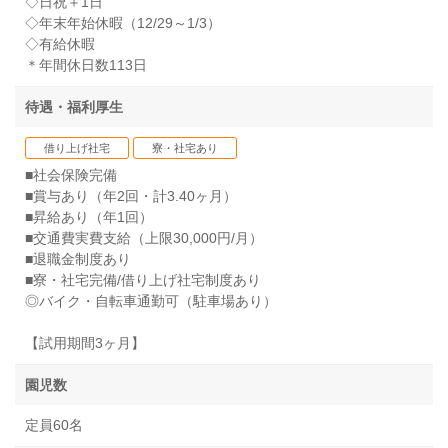
◇日祝＋1日
◇年末年始休暇（12/29～1/3）
◇有給休暇
＊年間休日数113日
待遇・福利厚生
借り上げ社宅
寮・社宅あり
■社会保険完備
■賞与あり（年2回・計3.40ヶ月）
■昇給あり（年1回）
■交通費実費支給（上限30,000円/月）
■退職金制度あり
■寮・社宅完備/借り上げ社宅制度あり
◎バイク・自転車通勤可（駐車場あり）
【試用期間3ヶ月】
園児数
定員60名