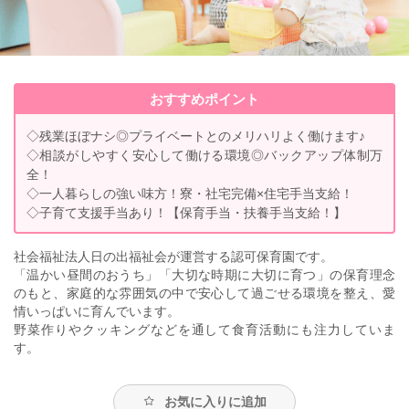
おすすめポイント
◇残業ほぼナシ◎プライベートとのメリハリよく働けます♪
◇相談がしやすく安心して働ける環境◎バックアップ体制万
全！
◇一人暮らしの強い味方！寮・社宅完備×住宅手当支給！
◇子育て支援手当あり！【保育手当・扶養手当支給！】
社会福祉法人日の出福祉会が運営する認可保育園です。
「温かい昼間のおうち」「大切な時期に大切に育つ」の保育理念
のもと、家庭的な雰囲気の中で安心して過ごせる環境を整え、愛
情いっぱいに育んでいます。
野菜作りやクッキングなどを通して食育活動にも注力していま
す。
お気に入りに追加