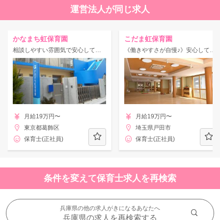
運営法人が同じ求人
かなまち虹保育園
こだま虹保育園
相談しやすい雰囲気で安心して働ける☆園内外の研修が充実していて学べる機会がたくさんあります！
《働きやすさが自慢♪》安心して働けるようバックアップがばっちり◎
月給19万円〜
月給19万円〜
東京都葛飾区
埼玉県戸田市
保育士(正社員)
保育士(正社員)
条件を変えて保育士求人を再検索
兵庫県の他の求人がきになるあなたへ
兵庫県の求人を再検索する