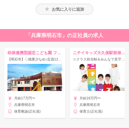
お気に入りに追加
「兵庫県明石市」の正社員の求人
幼保連携型認定こども園 フェニックス大久保こども園
ニチイキッズ大久保駅前保育園
【明石市】◇残業少なめ♪定員120名の幼保連携型認定こども園！
☆クラス担当制＆みんなで見守る保育☆福利厚生充実の保育園！
月給17万円〜
月給18万円〜
兵庫県明石市
兵庫県明石市
保育教諭(正社員)
保育士(正社員)