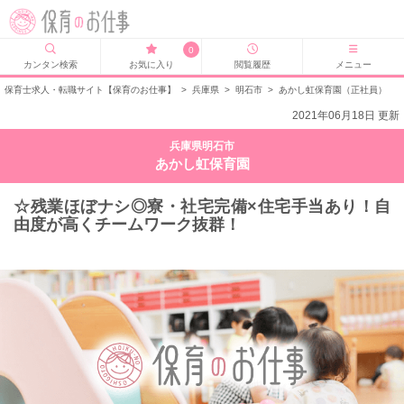
0
カンタン検索
お気に入り
閲覧履歴
メニュー
保育士求人・転職サイト【保育のお仕事】
>
兵庫県
>
明石市
>
あかし虹保育園（正社員）
2021年06月18日 更新
兵庫県明石市
あかし虹保育園
☆残業ほぼナシ◎寮・社宅完備×住宅手当あり！自
由度が高くチームワーク抜群！