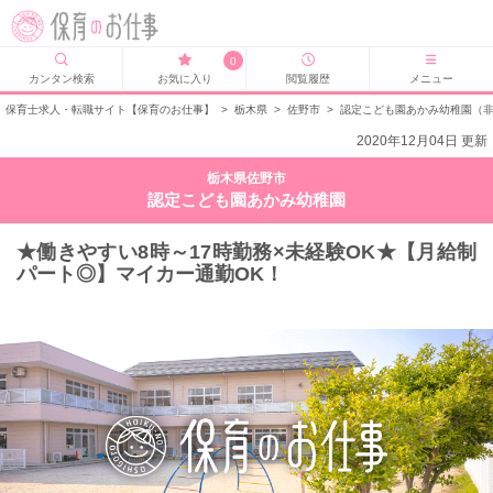
0
カンタン検索
お気に入り
閲覧履歴
メニュー
保育士求人・転職サイト【保育のお仕事】
>
栃木県
>
佐野市
>
認定こども園あかみ幼稚園（
2020年12月04日 更新
栃木県佐野市
認定こども園あかみ幼稚園
★働きやすい8時～17時勤務×未経験OK★【月給制
パート◎】マイカー通勤OK！