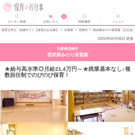
0
カンタン検索
お気に入り
閲覧履歴
メニュー
保育士求人・転職サイト【保育のお仕事】
>
兵庫県
>
尼崎市
>
西武庫みのり保育園（正社員
2022年04月06日 更新
兵庫県尼崎市
西武庫みのり保育園
★給与高水準◎月給21.4万円～★残業基本なし♪複
数担任制でのびのび保育！