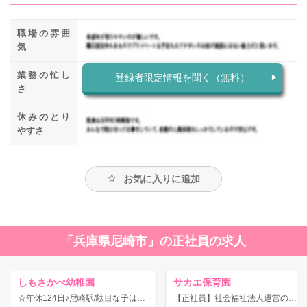
職場の雰囲
気
業務の忙し
登録者限定情報を聞く（無料）
さ
休みのとり
やすさ
お気に入りに追加
「兵庫県尼崎市」の正社員の求人
しもさかべ幼稚園
サカエ保育園
☆年休124日♪尼崎駅/駄目な子はいない できない子もいない 子どもは学び育つ力を持っているをモットーにモンテッソーリ教育法を実践している幼稚園
【正社員】社会福祉法人運営の認可園！年間休日120日♪賞与4ヶ月以上の支給実績☆