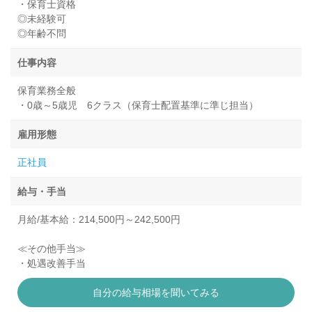
・保育士資格
◎未経験可
◎年齢不問
仕事内容
保育業務全般
・0歳～5歳児 6クラス（保育士配置基準に準じ担当）
雇用形態
正社員
給与・手当
月給/基本給：214,500円～242,500円
≪その他手当≫
・処遇改善手当
自分の給与相場を聞いてみる