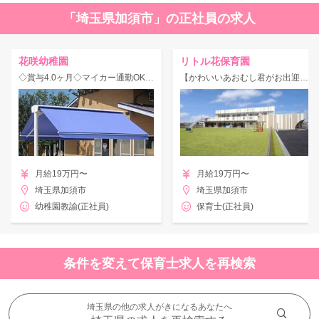
「埼玉県加須市」の正社員の求人
花咲幼稚園
リトル花保育園
◇賞与4.0ヶ月◇マイカー通勤OK◎土日祝休み★計8クラス定員210名、加須市唯一の私立幼稚園♪
【かわいいあおむし君がお出迎え♪】おもいっきり遊べる、広い芝生の園庭が自慢！
月給19万円〜
月給19万円〜
埼玉県加須市
埼玉県加須市
幼稚園教諭(正社員)
保育士(正社員)
条件を変えて保育士求人を再検索
埼玉県の他の求人がきになるあなたへ