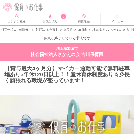
0
カンタン検索
お気に入り
閲覧履歴
メニュー
保育士求人・転職サイト【保育のお仕事】
>
埼玉県
>
加須市
>
社会福祉法人さかえの会 吉川
募集が終了している求人です
埼玉県加須市
社会福祉法人さかえの会 吉川保育園
【賞与最大4ヶ月分】マイカー通勤可能で無料駐車
場あり♪年休120日以上！！産休育休制度あり☆彡長
く頑張れる環境が整っています！