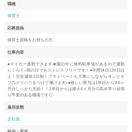
職種
保育士
応募資格
保育士資格をお持ちの方
仕事内容
●マイカー通勤できます★園の中に無料駐車場があるので通勤
らくらく♪雨の日でもストレスフリーです！●年間休日120日以
上！完全週休2日制！プライベートも大事にしながらオンとオ
フのメリハリをつけて働けます♪●嬉しい賞与は1年目から3.6ヶ
月分しっかり支給！！2年目からは最大4ヶ月分の高水準♪♪頑張
り甲斐のある職場です◎
雇用形態
正社員
給与・手当