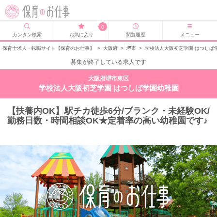
0
カンタン検索
お気に入り
閲覧履歴
メニュー
保育士求人・転職サイト【保育のお仕事】
>
大阪府
>
堺市
>
学校法人大阪初芝学園 はつしば
募集が終了している求人です
大阪府堺市東区
学校法人大阪初芝学園 はつしば学園幼稚園
【扶養内OK】駅チカ徒歩6分/ブランク・未経験OK/
勤務日数・時間相談OK★定着率の高い幼稚園です♪