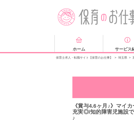
ホーム
サービス
保育士求人・転職サイト【保育のお仕事】
>
埼玉県
>
《賞与4.6ヶ月♪》マイ
充実◎/知的障害児施設
♪