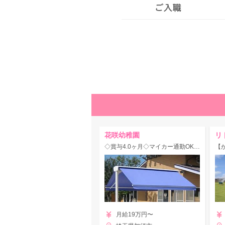
花咲幼稚園
リ
◇賞与4.0ヶ月◇マイカー通勤OK◎土日祝休み★計8クラス定員210名、加須市唯一の私立幼稚園♪
月給19万円〜