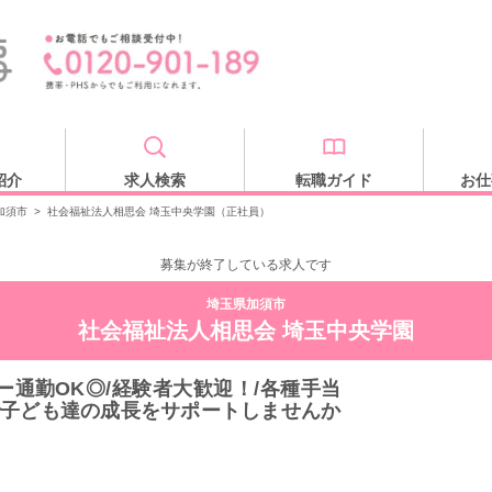
紹介
求人検索
転職ガイド
お仕
加須市
>
社会福祉法人相思会 埼玉中央学園（正社員）
募集が終了している求人です
埼玉県加須市
社会福祉法人相思会 埼玉中央学園
カー通勤OK◎/経験者大歓迎！/各種手当
で子ども達の成長をサポートしませんか