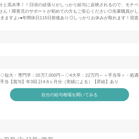
ヶ月分と高水準！！日頃の頑張りがしっかり給与に反映されるので、モチ
せん！障害児のサポートが初めての方もご安心ください◎先輩職員がし
きますよ♪●年間休日115日前後あり◎しっかりお休みが取れます！宿
万円◇短大・専門卒：20万7,000円～◇4大卒：22万円～＜手当等＞・処遇
手当【賞与】年3回 計4.6ヶ月分（実績による）【昇給】あり
自分の給与相場を聞いてみる
～20:30（3）12:30～09:30