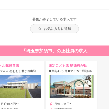
募集が終了している求人です
お気に入りに追加
「埼玉県加須市」の正社員の求人
トル花保育園
認定こども園 騎西桜が丘
【かわいいあおむし君がお出迎え♪】おもいっきり遊べる、広い芝生の園庭が自慢！
◆賞与4.0ヶ月◆マイカー通勤OK♪遊びの中から豊かな感性と思いやりの心を育てる認定こども園！
月給19万円〜
月給19万円〜