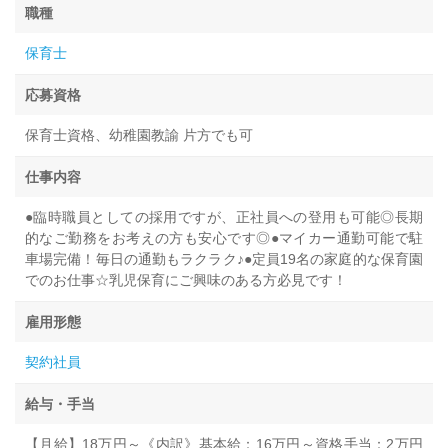
職種
保育士
応募資格
保育士資格、幼稚園教諭 片方でも可
仕事内容
●臨時職員としての採用ですが、正社員への登用も可能◎長期
的なご勤務をお考えの方も安心です◎●マイカー通勤可能で駐
車場完備！毎日の通勤もラクラク♪●定員19名の家庭的な保育園
でのお仕事☆乳児保育にご興味のある方必見です！
雇用形態
契約社員
給与・手当
【月給】18万円～《内訳》基本給：16万円～資格手当：2万円