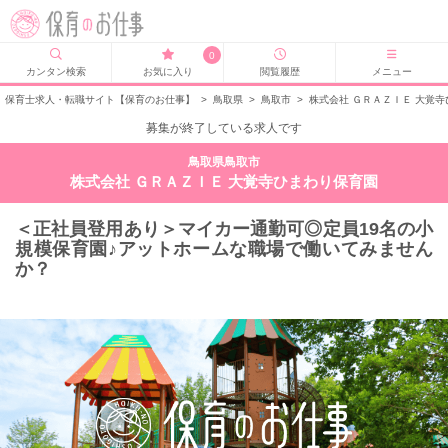
0
カンタン検索
お気に入り
閲覧履歴
メニュー
保育士求人・転職サイト【保育のお仕事】
>
鳥取県
>
鳥取市
>
株式会社 ＧＲＡＺＩＥ 大覚
募集が終了している求人です
鳥取県鳥取市
株式会社 ＧＲＡＺＩＥ 大覚寺ひまわり保育園
＜正社員登用あり＞マイカー通勤可◎定員19名の小
規模保育園♪アットホームな職場で働いてみません
か？