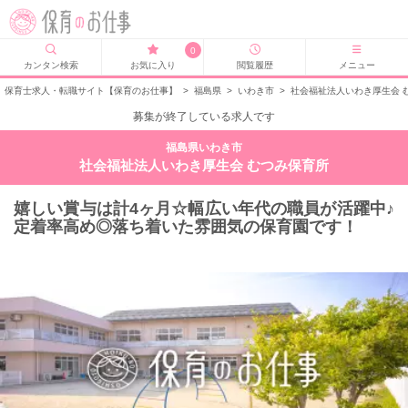
0
カンタン検索
お気に入り
閲覧履歴
メニュー
保育士求人・転職サイト【保育のお仕事】
>
福島県
>
いわき市
>
社会福祉法人いわき厚生会 
募集が終了している求人です
福島県いわき市
社会福祉法人いわき厚生会 むつみ保育所
嬉しい賞与は計4ヶ月☆幅広い年代の職員が活躍中♪
定着率高め◎落ち着いた雰囲気の保育園です！