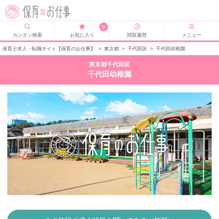
0
カンタン検索
お気に入り
閲覧履歴
メニュー
保育士求人・転職サイト【保育のお仕事】
>
東京都
>
千代田区
>
千代田幼稚園
東京都千代田区
千代田幼稚園