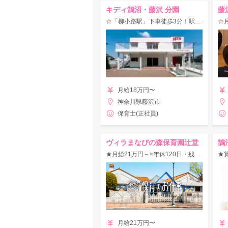
キディ鵠沼・藤沢 分園
藤
☆「柳小路駅」下車徒歩3分！駅チカ＆少人数制認可保育園！
月給18万円〜
神奈川県藤沢市
保育士(正社員)
ヴィラまなびの森保育園辻堂
鵠
★月給21万円～×年休120日・残業少★社宅・保育所など嬉しい福利厚生多数♪
月給21万円〜