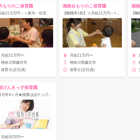
沢もりのこ保育園
湘南台もりのこ保育園
湘南
☆月給21.5万円～＋賞与・住宅支援あり☆【年休120日×残業少】福利厚生充実◎
【離職率1割】☆月給21万円～×年休120日☆社宅制度など福利厚生も充実！
月給21万円〜
月給21万円〜
神奈川県藤沢市
神奈川県藤沢市
保育士(正社員)
保育士(正社員)
沼げんきっず保育園
★賞与年4ヶ月★残業ほぼナシ◎複数担任制で安心スタート♪新卒・未経験OK！
月給20万円〜