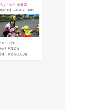
台もりのこ保育園
【離職率1割】☆年休120日×残業少☆借り上げ社宅など手厚い福利厚生の主任求人！
月給21万円〜
神奈川県藤沢市
主任・副主任(正社員)