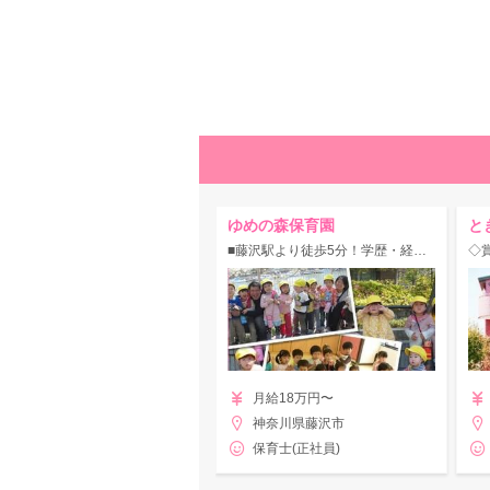
ゆめの森保育園
と
■藤沢駅より徒歩5分！学歴・経験不問！【お祝い金あり】家庭的な雰囲気の認可園☆
月給18万円〜
神奈川県藤沢市
保育士(正社員)