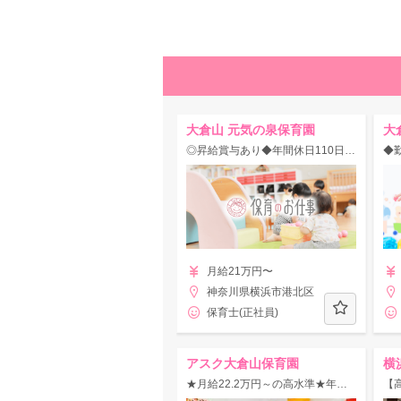
大倉山 元気の泉保育園
大
◎昇給賞与あり◆年間休日110日◆社会保険完備☆定員120名の笑顔あふれる認可保育園♪
月給21万円〜
神奈川県横浜市港北区
保育士(正社員)
アスク大倉山保育園
横
★月給22.2万円～の高水準★年休123日◎借り上げ社宅など手厚い福利厚生♪