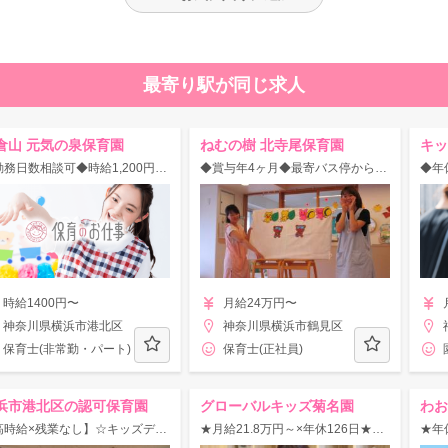
最寄り駅が同じ求人
倉山 元気の泉保育園
ねむの樹 北寺尾保育園
キッ
◆勤務日数相談可◆時給1,200円以上【大倉山駅】定員120名の笑顔あふれる認可保育園♪
◆賞与年4ヶ月◆最寄バス停から徒歩3分/借上げ社宅制度あり★園児定員44名のアットホームな認可園◎
時給1400円〜
月給24万円〜
神奈川県横浜市港北区
神奈川県横浜市鶴見区
保育士(非常勤・パート)
保育士(正社員)
浜市港北区の認可保育園
グローバルキッズ菊名園
わお
【高時給×残業なし】☆キッズデザイン賞を受賞したこだわりの園舎☆OKのパートのお仕事！
★月給21.8万円～×年休126日★駅チカ！豊富な休暇制度＆福利厚生も充実◎