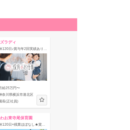
ズラディ
◆年休120日♪賞与年2回実績あり◆【新横浜駅】から徒歩8分と通勤に便利！楽しい手づくり給食を提供している保育園★
月給25万円〜
神奈川県横浜市港北区
園長(正社員)
わお東寺尾保育園
★年休120日×残業ほぼなし★賞与平均3.1ヶ月！家賃補助7.5万円ほか厚待遇！