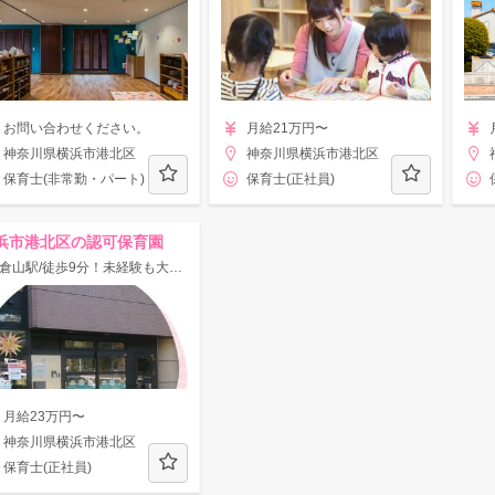
お問い合わせください。
月給21万円〜
神奈川県横浜市港北区
神奈川県横浜市港北区
保育士(非常勤・パート)
保育士(正社員)
浜市港北区の認可保育園
■大倉山駅/徒歩9分！未経験も大歓迎◎賞与3ヶ月支給☆住宅街の中にある静かな環境の認可園♪
月給23万円〜
神奈川県横浜市港北区
保育士(正社員)