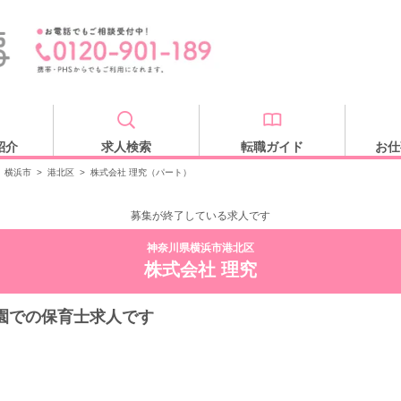
紹介
求人検索
転職ガイド
お仕
横浜市
>
港北区
>
株式会社 理究（パート）
募集が終了している求人です
神奈川県横浜市港北区
株式会社 理究
園での保育士求人です