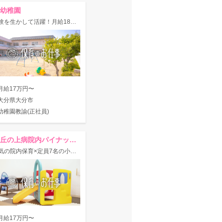
幼稚園
◇経験を生かして活躍！月給18万円以上♪明るく誠実な先生を募集☆
月給17万円〜
大分県大分市
幼稚園教諭(正社員)
大分丘の上病院内パイナップル保育園
☆人気の院内保育×定員7名の小規模☆夜勤ナシ◎年休120日♪福利厚生×休暇・教育制度充実！
月給17万円〜