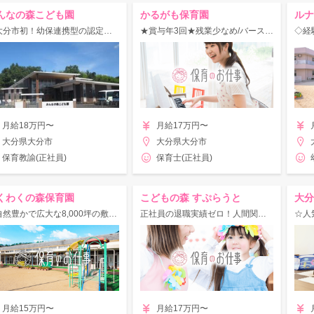
んなの森こども園
かるがも保育園
ルナ
【大分市初！幼保連携型の認定こども園です！】◇育休取得実績あり◎マイカーOK！
★賞与年3回★残業少なめ/バースデー休暇/託児施設あり★安心して長く勤務できる！
月給18万円〜
月給17万円〜
大分県大分市
大分県大分市
保育教諭(正社員)
保育士(正社員)
くわくの森保育園
こどもの森 すぷらうと
◆自然豊かで広大な8,000坪の敷地◆週休2日制×福利厚生充実◎働きやすさ抜群！
正社員の退職実績ゼロ！人間関係の良さが自慢♪2名担任制×急な休みにも対応！≪残業少なめ◎≫
月給15万円〜
月給17万円〜