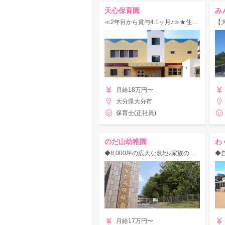
天心保育園
み
≪2年目から賞与4.1ヶ月♪≫★住宅手当あり★自然あそびが好きな先生大歓迎！
月給18万円〜
大分県大分市
保育士(正社員)
のだ山幼稚園
わ
◆8,000坪の広大な敷地♪家族のような最高の仲間と働きませんか？
月給17万円〜