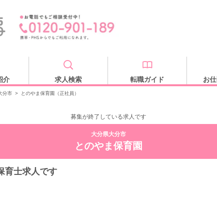
紹介
求人検索
転職ガイド
お仕
大分市
>
とのやま保育園（正社員）
募集が終了している求人です
大分県大分市
とのやま保育園
保育士求人です