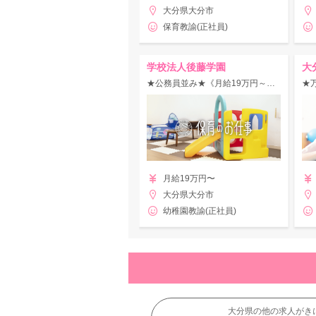
大分県大分市
保育教諭(正社員)
学校法人後藤学園
大
★公務員並み★《月給19万円～・賞与4.5ヶ月》住宅手当＆家族手当あり！産休・育休が取りやすい◎
月給19万円〜
大分県大分市
幼稚園教諭(正社員)
大分県の他の求人がき