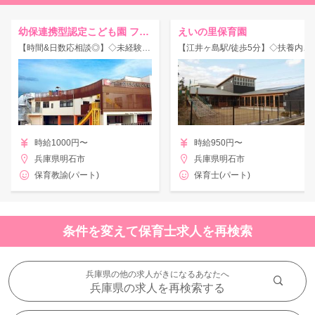
幼保連携型認定こども園 フェニックス大久保こども園
えいの里保育園
【時間&日数応相談◎】◇未経験者エントリー可能♪定員120名の幼保連携型認定こども園！
【江井ヶ島駅/徒歩5分】◇扶養内勤務OK♪各種保険完備☆木造園舎のかわいい保育園◎
時給1000円〜
時給950円〜
兵庫県明石市
兵庫県明石市
保育教諭(パート)
保育士(パート)
条件を変えて保育士求人を再検索
兵庫県の他の求人がきになるあなたへ
兵庫県の求人を再検索する