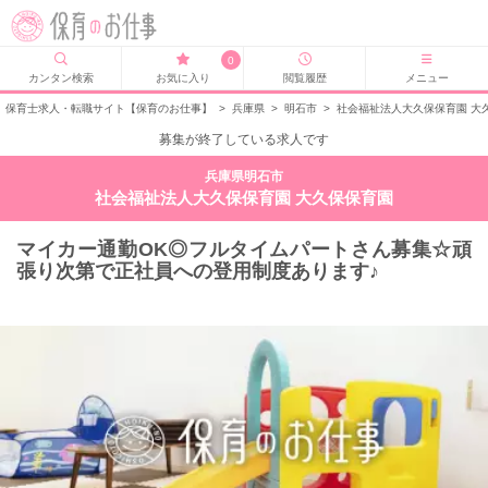
0
カンタン検索
お気に入り
閲覧履歴
メニュー
保育士求人・転職サイト【保育のお仕事】
>
兵庫県
>
明石市
>
社会福祉法人大久保保育園 大
募集が終了している求人です
兵庫県明石市
社会福祉法人大久保保育園 大久保保育園
マイカー通勤OK◎フルタイムパートさん募集☆頑
張り次第で正社員への登用制度あります♪