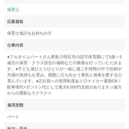
保育士
応募資格
保育士免許をお持ちの方
仕事内容
●フルタイムパートさん募集◎明石市の認可保育園にて0歳～5
歳児の保育・クラス担任の補助などの業務を行っていただきま
す。●子ども達ひとりひとりが一緒に過ごす時間の中で信頼や
共感の気持ちを育み、困難に立ち向かう勇気と他者を愛する心
育んでいます。●正社員への登用制度あり◎マイカー通勤OK！
駐車場代+ガソリン代として最大8,000円支給があります♪♪遠方
からの通勤もラクラク☆
雇用形態
パート
給与・手当