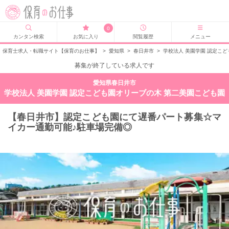
0
カンタン検索
お気に入り
閲覧履歴
メニュー
保育士求人・転職サイト【保育のお仕事】
>
愛知県
>
春日井市
>
学校法人 美園学園 認定こ
募集が終了している求人です
愛知県春日井市
学校法人 美園学園 認定こども園オリーブの木 第二美園こども園
【春日井市】認定こども園にて遅番パート募集☆マ
イカー通勤可能♪駐車場完備◎