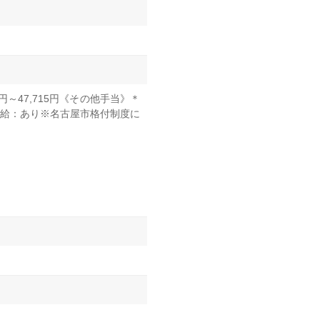
80円～47,715円《その他手当》＊
り昇給：あり※名古屋市格付制度に