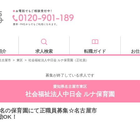
紹介
求人検索
転職ガイド
お仕
名古屋市
>
東区
>
社会福祉法人中日会 ルナ保育園（正社員）
募集が終了している求人です
愛知県名古屋市東区
社会福祉法人中日会 ルナ保育園
6名の保育園にて正職員募集☆名古屋市
勤OK！