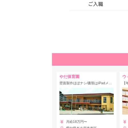
やだ保育園
ウ
壁面製作ほぼナシ/書類はiPadメイン/残業は月1H程度/有給初年度から20日付与♪etc、働きやすさ抜群◎
月給18万円〜