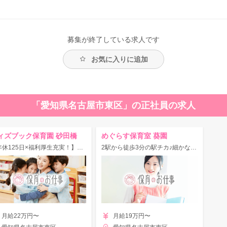
募集が終了している求人です
お気に入りに追加
「愛知県名古屋市東区」の正社員の求人
ィズブック保育園 砂田橋
めぐらす保育室 葵園
【年休125日×福利厚生充実！】残業ゼロ目標♪定着率高め◎
2駅から徒歩3分の駅チカ♪細かなところまで目が届く少人数制で手厚い保育を提供できますよ☆
月給22万円〜
月給19万円〜