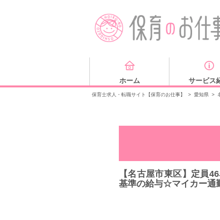
ホーム
サービス
保育士求人・転職サイト【保育のお仕事】
>
愛知県
>
【名古屋市東区】定員4
基準の給与☆マイカー通