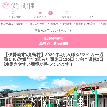
0
カンタン検索
お気に入り
閲覧履歴
メニュー
保育士求人・転職サイト【保育のお仕事】
>
群馬県
>
伊勢崎市
>
島村めぐみ保育園（正社員
募集が終了している求人です
群馬県伊勢崎市
島村めぐみ保育園
【伊勢崎市/境島村】2020年4月入職☆/マイカー通
勤ＯＫ◎/賞与年2回●/年間休日120日！/完全週休2日
制/働きやすい環境が整っています！