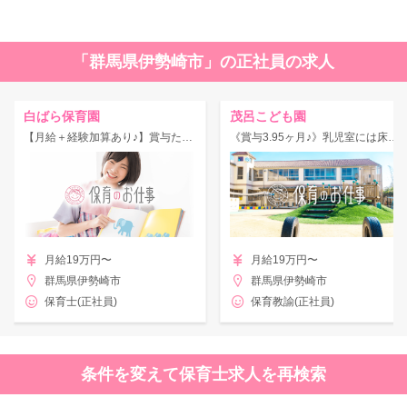
「群馬県伊勢崎市」の正社員の求人
白ばら保育園
茂呂こども園
【月給＋経験加算あり♪】賞与たっぷり3.80ヶ月！園見学OK◎
《賞与3.95ヶ月♪》乳児室には床暖あり！安全・快適の園舎◎
月給19万円〜
月給19万円〜
群馬県伊勢崎市
群馬県伊勢崎市
保育士(正社員)
保育教諭(正社員)
条件を変えて保育士求人を再検索