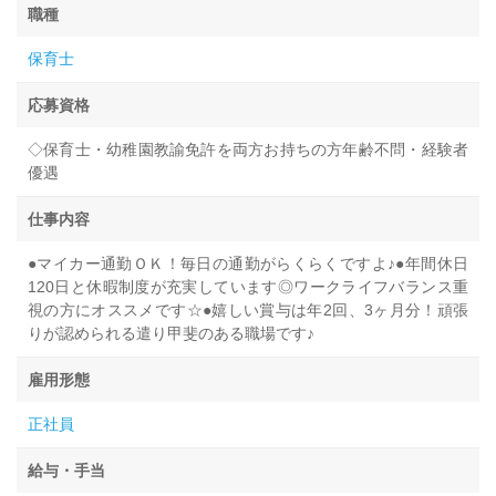
職種
保育士
応募資格
◇保育士・幼稚園教諭免許を両方お持ちの方年齢不問・経験者
優遇
仕事内容
●マイカー通勤ＯＫ！毎日の通勤がらくらくですよ♪●年間休日
120日と休暇制度が充実しています◎ワークライフバランス重
視の方にオススメです☆●嬉しい賞与は年2回、3ヶ月分！頑張
りが認められる遣り甲斐のある職場です♪
雇用形態
正社員
給与・手当