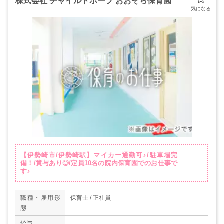
株式会社 チャイルドホープ おおぞら保育園
【伊勢崎市/伊勢崎駅】マイカー通勤可♪/駐車場完
備！/賞与あり◎/定員10名の院内保育園でのお仕事で
す♪
職種・雇用形
保育士 / 正社員
態
給与