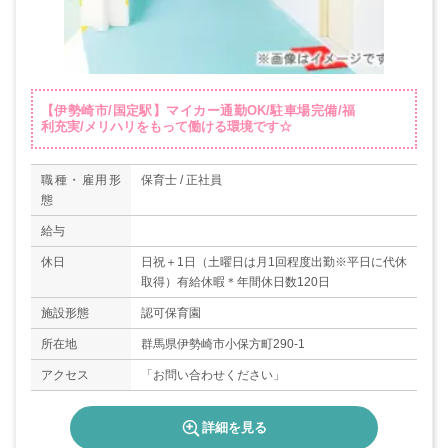
【伊勢崎市/国定駅】マイカー通勤OK/駐車場完備/福
利充実/メリハリをもって働ける環境です☆
職種・雇用形
保育士 / 正社員
態
給与
休日
日祝＋1日（土曜日は月1回程度出勤※平日に代休
取得）有給休暇＊年間休日数120日
施設形態
認可保育園
所在地
群馬県伊勢崎市小保方町290-1
アクセス
「お問い合わせください」
詳細を見る