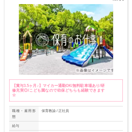
【賞与3.5ヶ月♪】マイカー通勤OK/無料駐車場あり/研
修充実◎/こども園なので幼保どちらも経験できます
☆
職種・雇用形
保育教諭 / 正社員
態
給与