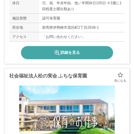
休日
日、祝、年末年始、他／年間休日105日 ※3週に1
回程度土曜出勤あり
施設形態
認可保育園
所在地
群馬県伊勢崎市茂呂町2丁目2836-1
アクセス
「お問い合わせください」
詳細を見る
社会福祉法人松の実会 ふちな保育園