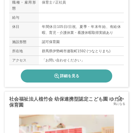
職種・雇用形
保育士 / 正社員
態
給与
休日
年間休日105日/日祝、夏季・年末年始、有給休
暇、育児・介護休業・看護休暇取得実績あり
施設形態
認可保育園
所在地
群馬県伊勢崎市連取町1592 (つなとりまち)
アクセス
「お問い合わせください」
詳細を見る
社会福祉法人植竹会 幼保連携型認定こども園 ゆたか
保育園