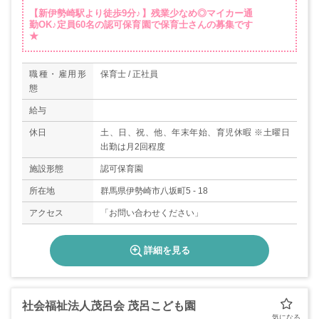
【新伊勢崎駅より徒歩9分♪】残業少なめ◎マイカー通
勤OK♪定員60名の認可保育園で保育士さんの募集です
★
職種・雇用形
保育士 / 正社員
態
給与
休日
土、日、祝、他、年末年始、育児休暇 ※土曜日
出勤は月2回程度
施設形態
認可保育園
所在地
群馬県伊勢崎市八坂町5 - 18
アクセス
「お問い合わせください」
詳細を見る
社会福祉法人茂呂会 茂呂こども園