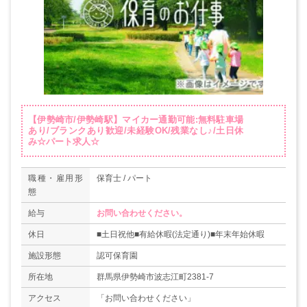
【伊勢崎市/伊勢崎駅】マイカー通勤可能:無料駐車場
あり/ブランクあり歓迎/未経験OK/残業なし♪/土日休
み☆パート求人☆
職種・雇用形
保育士 / パート
態
給与
お問い合わせください。
休日
■土日祝他■有給休暇(法定通り)■年末年始休暇
施設形態
認可保育園
所在地
群馬県伊勢崎市波志江町2381-7
アクセス
「お問い合わせください」