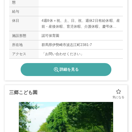
態
給与
休日
4週8休＋祝、土、日、祝、週休2日有給休暇、産
前・産後休暇、育児休暇、介護休暇、慶弔休暇、
特別休暇、その他
施設形態
認可保育園
所在地
群馬県伊勢崎市波志江町2381-7
アクセス
「お問い合わせください」
詳細を見る
三郷こども園