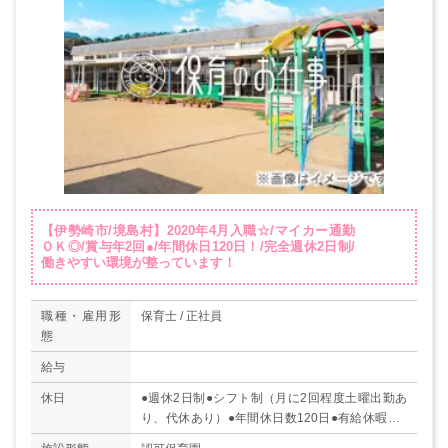
【伊勢崎市/境島村】2020年4月入職☆/マイカー通勤
ＯＫ◎/賞与年2回●/年間休日120日！/完全週休2日制/
働きやすい環境が整っています！
職種・雇用形
保育士 / 正社員
態
給与
休日
●週休2日制●シフト制（月に2回程度土曜出勤あ
り、代休あり）●年間休日数120日●有給休暇（6
ヶ月経過後、10日付与）●育児休業取得実績あり