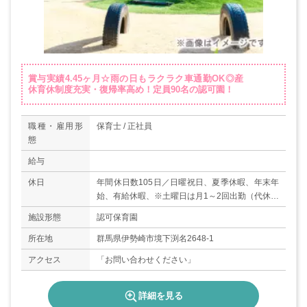
賞与実績4.45ヶ月☆雨の日もラクラク車通勤OK◎産
休育休制度充実・復帰率高め！定員90名の認可園！
職種・雇用形
保育士 / 正社員
態
給与
休日
年間休日数105日／日曜祝日、夏季休暇、年末年
始、有給休暇、※土曜日は月1～2回出勤（代休あ
り）、育児休業取得実績あり
施設形態
認可保育園
所在地
群馬県伊勢崎市境下渕名2648-1
アクセス
「お問い合わせください」
詳細を見る