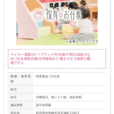
マイカー通勤OK！/ブランク可/年齢不問◎/残業少な
め♪/社会保険完備/住宅補助あり/働きやすさ抜群の職
場です☆
職種・雇用形
保育教諭 / 正社員
態
給与
休日
日曜祝日、他シフト制、有給休暇
施設形態
認可保育園
所在地
群馬県伊勢崎市馬見塚町1196-1