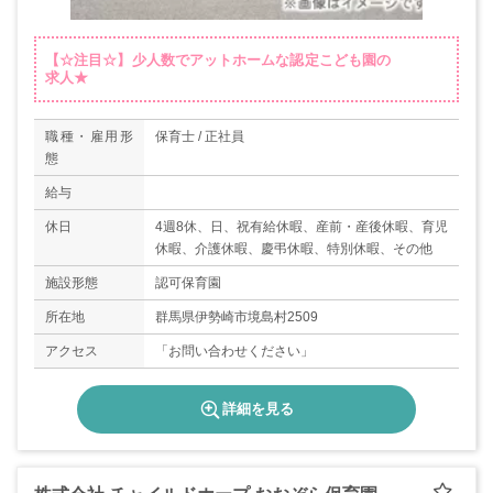
【☆注目☆】少人数でアットホームな認定こども園の
求人★
職種・雇用形
保育士 / 正社員
態
給与
休日
4週8休、日、祝有給休暇、産前・産後休暇、育児
休暇、介護休暇、慶弔休暇、特別休暇、その他
施設形態
認可保育園
所在地
群馬県伊勢崎市境島村2509
アクセス
「お問い合わせください」
詳細を見る