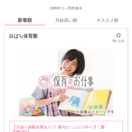
29
件中 1～20件表示
新着順
月給高い順
オススメ順
白ばら保育園
【月給＋経験加算あり♪】賞与たっぷり3.80ヶ月！園
見学OK◎