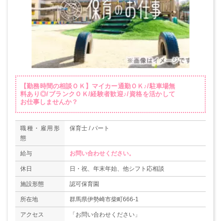
【勤務時間の相談ＯＫ】マイカー通勤ＯＫ♪/駐車場無
料あり◎/ブランクＯＫ/経験者歓迎♪/資格を活かして
お仕事しませんか？
職種・雇用形
保育士 / パート
態
給与
お問い合わせください。
休日
日・祝、年末年始、他シフト応相談
施設形態
認可保育園
所在地
群馬県伊勢崎市柴町666-1
アクセス
「お問い合わせください」