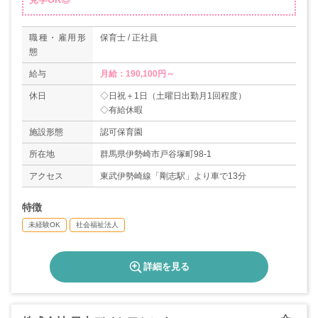
職種・雇用形
保育士 / 正社員
態
給与
月給：190,100円～
休日
◇日祝＋1日（土曜日出勤月1回程度）
◇有給休暇
施設形態
認可保育園
所在地
群馬県伊勢崎市戸谷塚町98-1
アクセス
東武伊勢崎線「剛志駅」より車で13分
特徴
未経験OK
社会福祉法人
詳細を見る