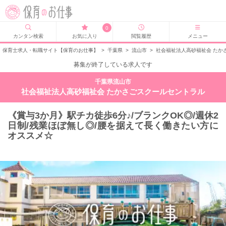
0
カンタン検索
お気に入り
閲覧履歴
メニュー
保育士求人・転職サイト【保育のお仕事】
>
千葉県
>
流山市
>
社会福祉法人高砂福祉会 たか
募集が終了している求人です
千葉県流山市
社会福祉法人高砂福祉会 たかさごスクールセントラル
《賞与3か月》駅チカ徒歩6分♪/ブランクOK◎/週休2
日制/残業ほぼ無し◎/腰を据えて長く働きたい方に
オススメ☆