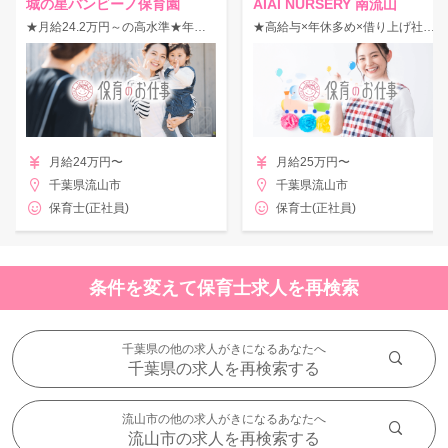
城の星バンビーノ保育園
AIAI NURSERY 南流山
★月給24.2万円～の高水準★年休120日◎借り上げ社宅×住宅手当など好待遇♪
★高給与×年休多め×借り上げ社宅★≪サポート体制万全◎≫
月給24万円〜
月給25万円〜
千葉県流山市
千葉県流山市
保育士(正社員)
保育士(正社員)
条件を変えて保育士求人を再検索
千葉県の他の求人がきになるあなたへ
千葉県の求人を再検索する
流山市の他の求人がきになるあなたへ
流山市の求人を再検索する