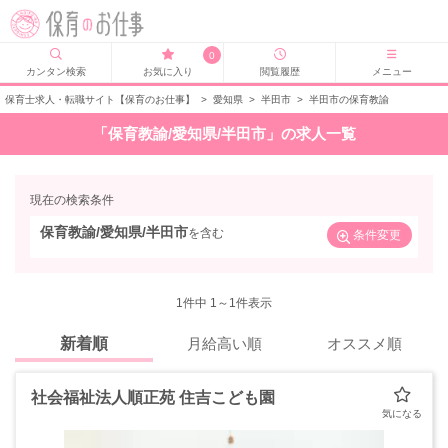
0
カンタン検索
お気に入り
閲覧履歴
メニュー
保育士求人・転職サイト【保育のお仕事】
>
愛知県
>
半田市
>
半田市の保育教諭
「保育教諭/愛知県/半田市」の求人一覧
現在の検索条件
保育教諭/愛知県/半田市
を含む
条件変更
1
件中 1～1件表示
新着順
月給高い順
オススメ順
社会福祉法人順正苑 住吉こども園