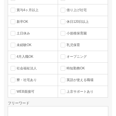
賞与4ヶ月以上
借り上げ社宅
新卒OK
休日120日以上
土日休み
小規模保育園
未経験OK
乳児保育
4月入職OK
オープニング
社会福祉法人
時短勤務OK
寮・社宅あり
英語が使える職場
WEB面接可
上京サポートあり
フリーワード