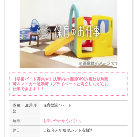
【早番パート募集★】扶養内の相談OK◎/複数駅利用
可＆マイカー通勤可♪/プライベートと両立しながらお
仕事できます！！
職種・雇用形
保育教諭 / パート
態
給与
お問い合わせください。
休日
日祝 年末年始 他シフト応相談