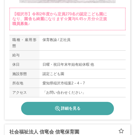
【稲沢市】令和2年度から定員270名の認定こども園に
なり、園舎も綺麗になります☆賞与4.45ヶ月分☆正規
職員募集♪
職種・雇用形
保育教諭 / 正社員
態
給与
休日
日曜・祝日年末年始有給休暇 他
施設形態
認定こども園
所在地
愛知県稲沢市稲葉2－4－7
アクセス
「お問い合わせください」
詳細を見る
社会福祉法人 信竜会 信竜保育園