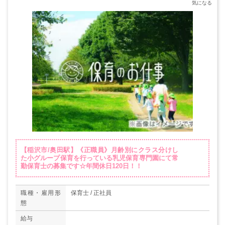
【稲沢市/奥田駅】《正職員》月齢別にクラス分けし
た小グループ保育を行っている乳児保育専門園にて常
勤保育士の募集です☆年間休日120日！！
職種・雇用形
保育士 / 正社員
態
給与