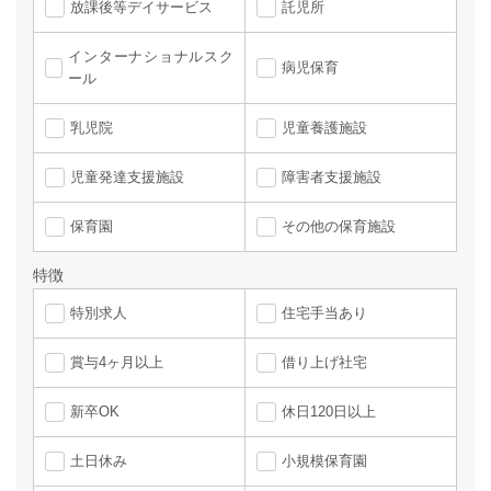
放課後等デイサービス
託児所
インターナショナルスク
病児保育
ール
乳児院
児童養護施設
児童発達支援施設
障害者支援施設
保育園
その他の保育施設
特徴
特別求人
住宅手当あり
賞与4ヶ月以上
借り上げ社宅
新卒OK
休日120日以上
土日休み
小規模保育園