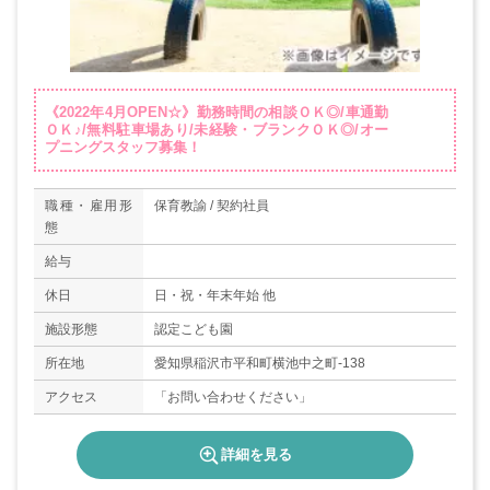
《2022年4月OPEN☆》勤務時間の相談ＯＫ◎/車通勤
ＯＫ♪/無料駐車場あり/未経験・ブランクＯＫ◎/オー
プニングスタッフ募集！
職種・雇用形
保育教諭 / 契約社員
態
給与
休日
日・祝・年末年始 他
施設形態
認定こども園
所在地
愛知県稲沢市平和町横池中之町-138
アクセス
「お問い合わせください」
詳細を見る