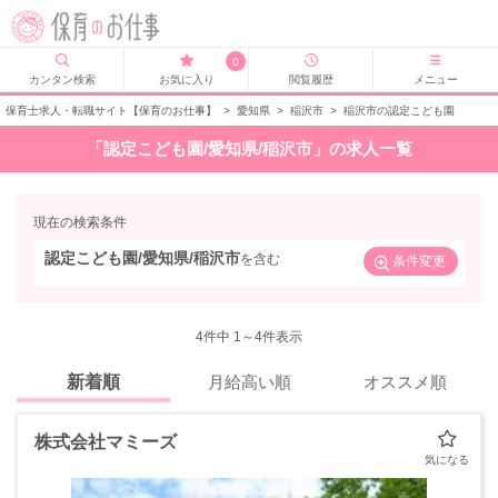
0
カンタン検索
お気に入り
閲覧履歴
メニュー
保育士求人・転職サイト【保育のお仕事】
>
愛知県
>
稲沢市
>
稲沢市の認定こども園
「認定こども園/愛知県/稲沢市」の求人一覧
現在の検索条件
認定こども園/愛知県/稲沢市
を含む
条件変更
4
件中 1～4件表示
新着順
月給高い順
オススメ順
株式会社マミーズ