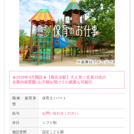
★2018年4月開設★【島氏永駅】大人気！定員19名の
企業内保育園♪お子様を預けての就業も可能◎
職種・雇用形
保育士 / パート
態
給与
お問い合わせください。
休日
シフト制
施設形態
認定こども園