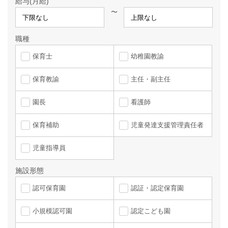
給与(月給)
〜
職種
保育士
幼稚園教諭
保育教諭
主任・副主任
園長
看護師
保育補助
児童発達支援管理責任者
児童指導員
施設形態
認可保育園
認証・認定保育園
小規模認可園
認定こども園