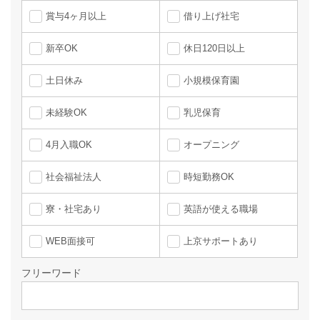
賞与4ヶ月以上
借り上げ社宅
新卒OK
休日120日以上
土日休み
小規模保育園
未経験OK
乳児保育
4月入職OK
オープニング
社会福祉法人
時短勤務OK
寮・社宅あり
英語が使える職場
WEB面接可
上京サポートあり
フリーワード