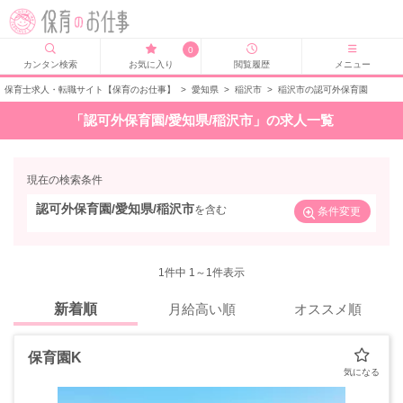
0
カンタン検索
お気に入り
閲覧履歴
メニュー
保育士求人・転職サイト【保育のお仕事】
>
愛知県
>
稲沢市
>
稲沢市の認可外保育園
「認可外保育園/愛知県/稲沢市」の求人一覧
現在の検索条件
認可外保育園/愛知県/稲沢市
を含む
条件変更
1
件中 1～1件表示
新着順
月給高い順
オススメ順
保育園K