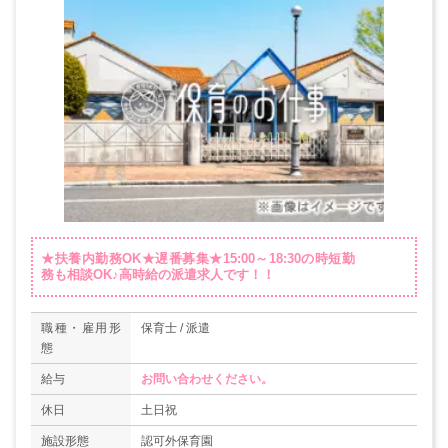
★扶養内勤務OK★遅番募集★15:00～18:30の時短勤
務も相談OK♪高時給の派遣求人です！！
職種・雇用形
保育士 / 派遣
態
給与
お問い合わせください。
休日
土日祝
施設形態
認可外保育園