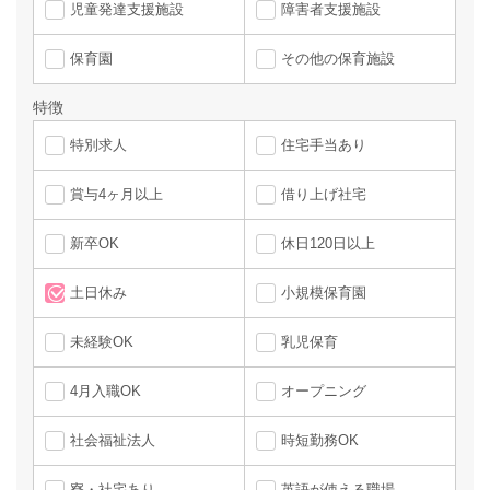
児童発達支援施設
障害者支援施設
保育園
その他の保育施設
特徴
特別求人
住宅手当あり
賞与4ヶ月以上
借り上げ社宅
新卒OK
休日120日以上
土日休み
小規模保育園
未経験OK
乳児保育
4月入職OK
オープニング
社会福祉法人
時短勤務OK
寮・社宅あり
英語が使える職場