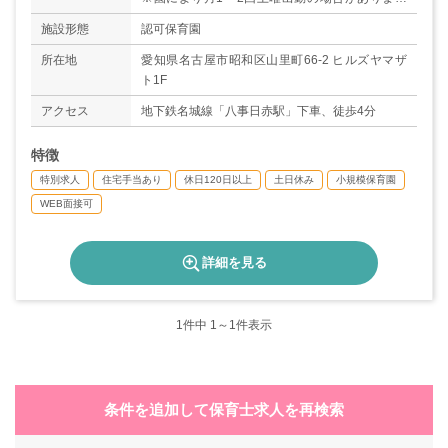
が、振替休暇の取得が可能です。
施設形態
認可保育園
◇年末年始
◇有給休暇
所在地
愛知県名古屋市昭和区山里町66-2 ヒルズヤマザ
◇産前産後休暇
ト1F
◇育児休暇
アクセス
地下鉄名城線「八事日赤駅」下車、徒歩4分
◇慶弔休暇
◇年間休日120日以上
特徴
特別求人
住宅手当あり
休日120日以上
土日休み
小規模保育園
WEB面接可
詳細を見る
1
件中 1～1件表示
条件を追加して保育士求人を再検索