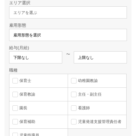
エリア選択
エリアを選ぶ
雇用形態
給与(月給)
〜
職種
保育士
幼稚園教諭
保育教諭
主任・副主任
園長
看護師
保育補助
児童発達支援管理責任者
児童指導員