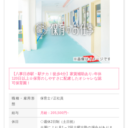
【八事日赤駅・駅チカ！徒歩4分】家賃補助あり♪年休
120日以上☆保育のしやすさに配慮したオシャレな認
可保育園！
職種・雇用形
保育士 / 正社員
態
給与
月給：205,500円~
休日
◇週休2日制（土日祝）
※園により月1～2回土曜出勤の場合があります