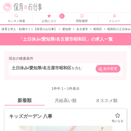
0
カンタン検索
お気に入り
閲覧履歴
メニュー
保育士求人・転職サイト【保育のお仕事】
>
愛知県
>
名古屋市
>
昭和区
>
昭和区の土日休み
「土日休み/愛知県/名古屋市昭和区」の求人一覧
現在の検索条件
土日休み/愛知県/名古屋市昭和区
を含む
条件変更
1
件中 1～1件表示
新着順
月給高い順
オススメ順
キッズガーデン 八事