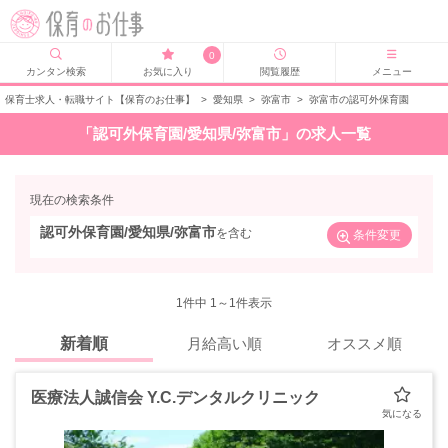
0
カンタン検索
お気に入り
閲覧履歴
メニュー
保育士求人・転職サイト【保育のお仕事】
>
愛知県
>
弥富市
>
弥富市の認可外保育園
「認可外保育園/愛知県/弥富市」の求人一覧
現在の検索条件
認可外保育園/愛知県/弥富市
を含む
条件変更
1
件中 1～1件表示
新着順
月給高い順
オススメ順
医療法人誠信会 Y.C.デンタルクリニック