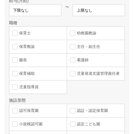
給与(月給)
〜
職種
保育士
幼稚園教諭
保育教諭
主任・副主任
園長
看護師
保育補助
児童発達支援管理責任者
児童指導員
施設形態
認可保育園
認証・認定保育園
小規模認可園
認定こども園