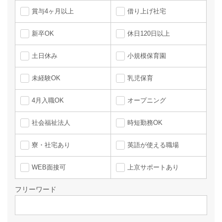
賞与4ヶ月以上
借り上げ社宅
新卒OK
休日120日以上
土日休み
小規模保育園
未経験OK
乳児保育
4月入職OK
オープニング
社会福祉法人
時短勤務OK
寮・社宅あり
英語が使える職場
WEB面接可
上京サポートあり
フリーワード