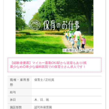
【経験者優遇】マイカー通勤OK/駅から送迎もあり/残
業少なめ◎希少な歯科医院での保育士さん求人です！
職種・雇用形
保育士 / 正社員
態
給与
休日
木、日、祝
施設形態
認可外保育園