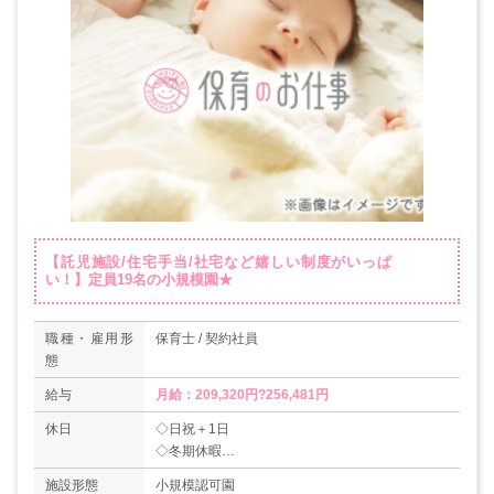
【託児施設/住宅手当/社宅など嬉しい制度がいっぱ
い！】定員19名の小規模園★
職種・雇用形
保育士 / 契約社員
態
給与
月給：209,320円?256,481円
休日
◇日祝＋1日
◇冬期休暇
◇バースデー休暇
施設形態
小規模認可園