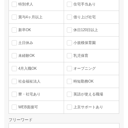
特別求人
住宅手当あり
賞与4ヶ月以上
借り上げ社宅
新卒OK
休日120日以上
土日休み
小規模保育園
未経験OK
乳児保育
4月入職OK
オープニング
社会福祉法人
時短勤務OK
寮・社宅あり
英語が使える職場
WEB面接可
上京サポートあり
フリーワード