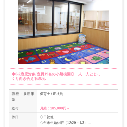
◆0-2歳児対象/定員19名の小規模園◎一人一人とじっ
くり向き合える環境♪
職種・雇用形
保育士 / 正社員
態
給与
月給：185,000円～
休日
◇日祝他
◇年末年始休暇（12/29～1/3）