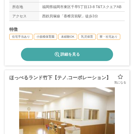
◇有給休暇
◇産休育休（取得実績あり）
所在地
福岡県福岡市東区千早5丁目13-8 T&TスクエアAB
＊年間休日数110日
アクセス
西鉄貝塚線「香椎宮前駅」徒歩3分
特徴
住宅手当あり
小規模保育園
未経験OK
乳児保育
寮・社宅あり
詳細を見る
ほっぺるランド竹下【テノ.コーポレーション】