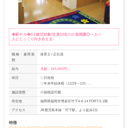
◆駅チカ◆0-2歳児対象/定員19名の小規模園◎一人一
人とじっくり向き合える♪
職種・雇用形
保育士 / 正社員
態
給与
月給：185,000円～
休日
◇日祝他
◇年末年始休暇（12/29～1/3）
◇有給休暇
施設形態
小規模認可園
◇育児休業取得実績あり
＊年間休日114日＋夏季休暇3日（年度により変
所在地
福岡県福岡市博多区竹下4-6-14 FORT-S 1階
動あり）
アクセス
JR鹿児島本線「竹下駅」より徒歩2分
特徴