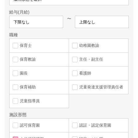
給与(月給)
〜
職種
保育士
幼稚園教諭
保育教諭
主任・副主任
園長
看護師
保育補助
児童発達支援管理責任者
児童指導員
施設形態
認可保育園
認証・認定保育園