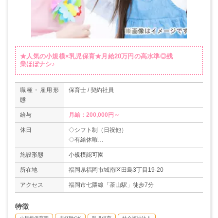
★人気の小規模×乳児保育★月給20万円の高水準◎残
業ほぼナシ♪
職種・雇用形
保育士 / 契約社員
態
給与
月給：200,000円～
休日
◇シフト制（日祝他）
◇有給休暇
◇育休取得実績あり
施設形態
小規模認可園
＊年間休日数106日
所在地
福岡県福岡市城南区田島3丁目19-20
アクセス
福岡市七隈線「茶山駅」徒歩7分
特徴