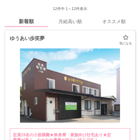
12
件中 1～12件表示
新着順
月給高い順
オススメ順
ゆうあい歩笑夢
定員19名の小規模園★単身寮・家族向け社宅あり★定
着率が高く、なかなか募集が出ない法人です！