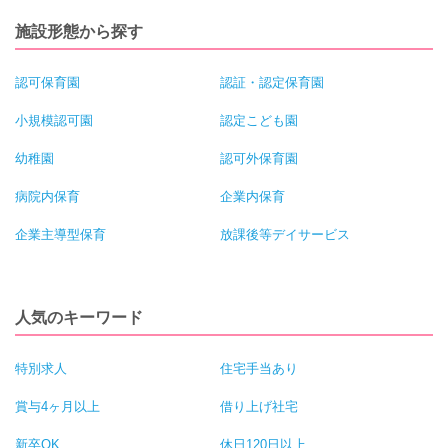
施設形態から探す
認可保育園
認証・認定保育園
小規模認可園
認定こども園
幼稚園
認可外保育園
病院内保育
企業内保育
企業主導型保育
放課後等デイサービス
人気のキーワード
特別求人
住宅手当あり
賞与4ヶ月以上
借り上げ社宅
新卒OK
休日120日以上