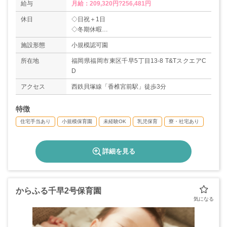
給与
月給：209,320円?256,481円
休日
◇日祝＋1日
◇冬期休暇
◇バースデー休暇
施設形態
小規模認可園
◇有給休暇
◇産休育休（取得実績あり）
所在地
福岡県福岡市東区千早5丁目13-8 T&TスクエアC
＊年間休日数110日
D
アクセス
西鉄貝塚線「香椎宮前駅」徒歩3分
特徴
住宅手当あり
小規模保育園
未経験OK
乳児保育
寮・社宅あり
詳細を見る
からふる千早2号保育園