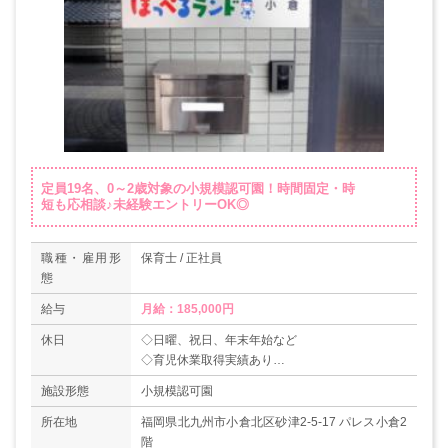
定員19名、0～2歳対象の小規模認可園！時間固定・時
短も応相談♪未経験エントリーOK◎
職種・雇用形
保育士 / 正社員
態
給与
月給：185,000円
休日
◇日曜、祝日、年末年始など
◇育児休業取得実績あり
＊年間休日114日+夏季休暇3日（年度により変動
施設形態
小規模認可園
あり）
所在地
福岡県北九州市小倉北区砂津2-5-17 パレス小倉2
階