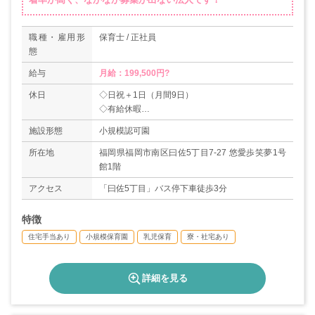
職種・雇用形
保育士 / 正社員
態
給与
月給：199,500円?
休日
◇日祝＋1日（月間9日）
◇有給休暇
◇育児休暇取得実績あり
施設形態
小規模認可園
◇介護休暇取得実績あり
＊年間休日数108日
所在地
福岡県福岡市南区曰佐5丁目7-27 悠愛歩笑夢1号
館1階
アクセス
「曰佐5丁目」バス停下車徒歩3分
特徴
住宅手当あり
小規模保育園
乳児保育
寮・社宅あり
詳細を見る