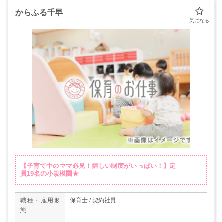
からふる千早
【子育て中のママ必見！嬉しい制度がいっぱい！】定
員19名の小規模園★
職種・雇用形
保育士 / 契約社員
態