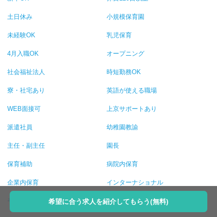
土日休み
小規模保育園
未経験OK
乳児保育
4月入職OK
オープニング
社会福祉法人
時短勤務OK
寮・社宅あり
英語が使える職場
WEB面接可
上京サポートあり
派遣社員
幼稚園教諭
主任・副主任
園長
保育補助
病院内保育
企業内保育
インターナショナル
モンテッソーリ
ヨコミネ式
希望に合う求人を紹介してもらう(無料)