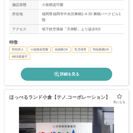
◇有給休暇
施設形態
小規模認可園
◇育児休業取得実績あり
＊年間休日114日+夏季休暇3日（年度により変動
所在地
福岡県福岡市中央区舞鶴1-4-30 舞鶴パークビル1
あり）
階
アクセス
地下鉄空港線「天神駅」より徒歩9分
特徴
特別求人
小規模保育園
未経験OK
乳児保育
時短勤務OK
WEB面接可
詳細を見る
ほっぺるランド小倉【テノ.コーポレーション】