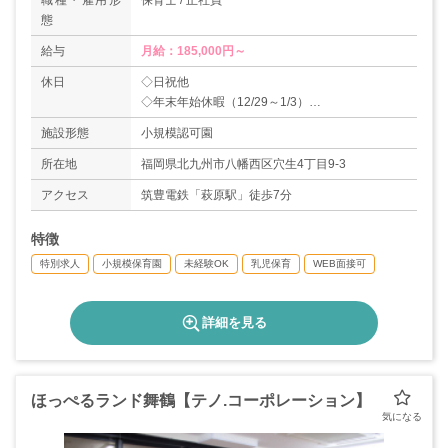
職種・雇用形
保育士 / 正社員
態
給与
月給：185,000円～
休日
◇日祝他
◇年末年始休暇（12/29～1/3）
◇有給休暇
施設形態
小規模認可園
＊年間休日117日
所在地
福岡県北九州市八幡西区穴生4丁目9-3
アクセス
筑豊電鉄「萩原駅」徒歩7分
特徴
特別求人
小規模保育園
未経験OK
乳児保育
WEB面接可
詳細を見る
ほっぺるランド舞鶴【テノ.コーポレーション】