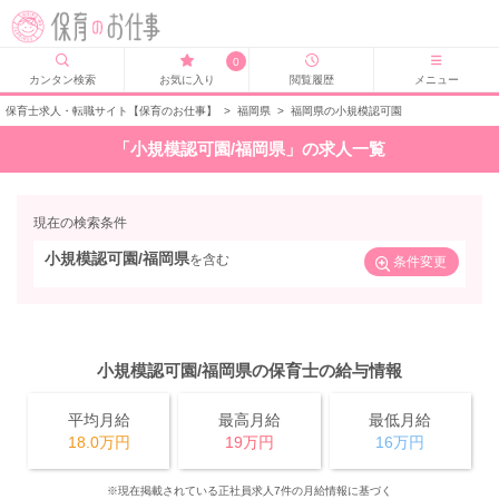
0
カンタン検索
お気に入り
閲覧履歴
メニュー
保育士求人・転職サイト【保育のお仕事】
>
福岡県
>
福岡県の小規模認可園
「小規模認可園/福岡県」の求人一覧
現在の検索条件
小規模認可園/福岡県
を含む
条件変更
小規模認可園/福岡県の保育士の給与情報
平均月給
最高月給
最低月給
18.0万円
19万円
16万円
※現在掲載されている正社員求人7件の月給情報に基づく