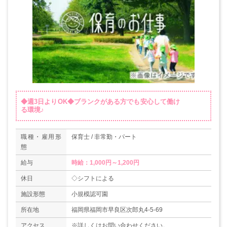
◆週3日よりOK◆ブランクがある方でも安心して働け
る環境♪
職種・雇用形
保育士 / 非常勤・パート
態
給与
時給：1,000円～1,200円
休日
◇シフトによる
施設形態
小規模認可園
所在地
福岡県福岡市早良区次郎丸4-5-69
アクセス
※詳しくはお問い合わせください。