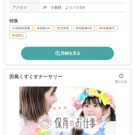
アクセス
JR「小倉駅」よりバス5分
特徴
小規模保育園
未経験OK
乳児保育
時短勤務OK
WEB面接可
特別求人
詳細を見る
田島くすくすナーサリー