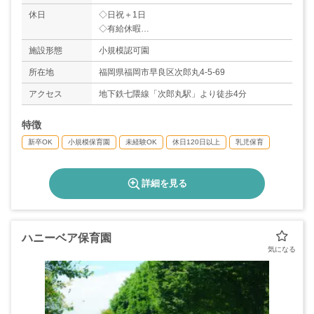
休日
◇日祝＋1日
◇有給休暇
＊年間休日数120日
施設形態
小規模認可園
所在地
福岡県福岡市早良区次郎丸4-5-69
アクセス
地下鉄七隈線「次郎丸駅」より徒歩4分
特徴
新卒OK
小規模保育園
未経験OK
休日120日以上
乳児保育
詳細を見る
ハニーベア保育園