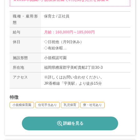
職種・雇用形
保育士 / 正社員
態
給与
月給：160,000円～185,000円
休日
◇日祝他（月9日休み）
◇有給休暇
◇年間休日数108日
施設形態
小規模認可園
所在地
福岡県糟屋郡宇美町貴船2丁目30-3
アクセス
※詳しくはお問い合わせください。
JR香椎線「宇美駅」より徒歩15分
特徴
小規模保育園
住宅手当あり
乳児保育
寮・社宅あり
詳細を見る