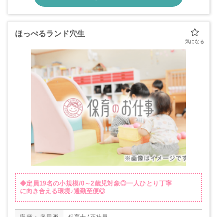
ほっぺるランド穴生
◆定員19名の小規模/0～2歳児対象◎一人ひとり丁寧
に向き合える環境♪通勤至便◎