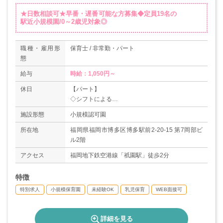
★日数相談可★早番・遅番可能な方募集◆定員19名の
駅近小規模園/0～2歳児対象◎
職種・雇用形
保育士 / 非常勤・パート
態
給与
時給：1,050円～
休日
【パート】
◇シフトによる
【正社員】
施設形態
小規模認可園
◇日祝他
◇年末年始休暇（12/29～1/3）
所在地
福岡県福岡市博多区博多駅前2-20-15 第7岡部ビ
◇有給休暇
ル2階
＊年間休日117日
アクセス
福岡地下鉄空港線「祇園駅」徒歩2分
特徴
特別求人
小規模保育園
未経験OK
乳児保育
WEB面接可
詳細を見る