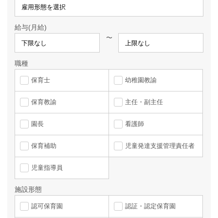
給与(月給)
〜
職種
保育士
幼稚園教諭
保育教諭
主任・副主任
園長
看護師
保育補助
児童発達支援管理責任者
児童指導員
施設形態
認可保育園
認証・認定保育園