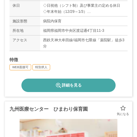
休日
◇日祝他（シフト制）及び事業主の定める休日
◇年末年始（12/29～1/3）
◇有給休暇
施設形態
病院内保育
所在地
福岡県福岡市中央区渡辺通4丁目11-3
アクセス
西鉄天神大牟田線/福岡市七隈線「薬院駅」徒歩3
分
特徴
WEB面接可
特別求人
詳細を見る
九州医療センター ひまわり保育園