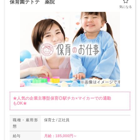
保育園テトテ 薬院
★人気の企業主導型保育◎駅チカ×マイカーでの通勤
もOK★
職種・雇用形
保育士 / 正社員
態
給与
月給：185,000円～