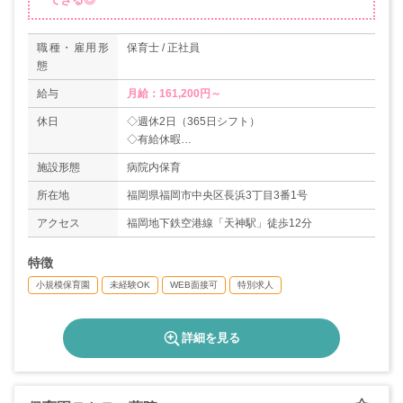
職種・雇用形
保育士 / 正社員
態
給与
月給：161,200円～
休日
◇週休2日（365日シフト）
◇有給休暇
＊年間休日数105日
施設形態
病院内保育
所在地
福岡県福岡市中央区長浜3丁目3番1号
アクセス
福岡地下鉄空港線「天神駅」徒歩12分
特徴
小規模保育園
未経験OK
WEB面接可
特別求人
詳細を見る