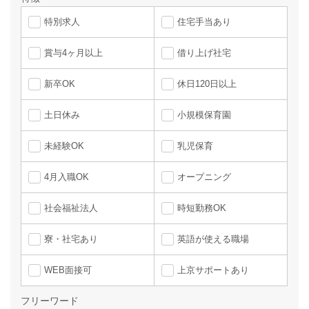
特別求人
住宅手当あり
賞与4ヶ月以上
借り上げ社宅
新卒OK
休日120日以上
土日休み
小規模保育園
未経験OK
乳児保育
4月入職OK
オープニング
社会福祉法人
時短勤務OK
寮・社宅あり
英語が使える職場
WEB面接可
上京サポートあり
フリーワード