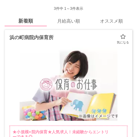
3
件中 1～3件表示
新着順
月給高い順
オススメ順
浜の町病院内保育所
★小規模×院内保育★人気求人！未経験からエントリ
ーできる◎