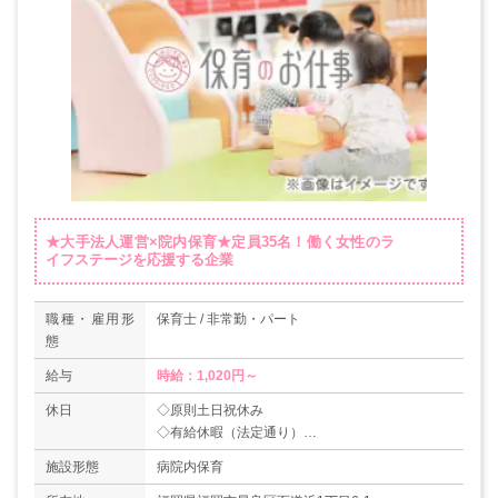
★大手法人運営×院内保育★定員35名！働く女性のラ
イフステージを応援する企業
職種・雇用形
保育士 / 非常勤・パート
態
給与
時給：1,020円～
休日
◇原則土日祝休み
◇有給休暇（法定通り）
◇産休・育休制度あり
施設形態
病院内保育
＊年間休日120日