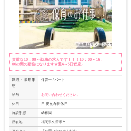
貴重な10：00～勤務の求人です！！！10：00～16：
00の間の勤務になります★週4～5日程度♪
職種・雇用形
保育士 / パート
態
給与
お問い合わせください。
休日
日 祝 他年間休日
施設形態
幼稚園
所在地
福岡県久留米市