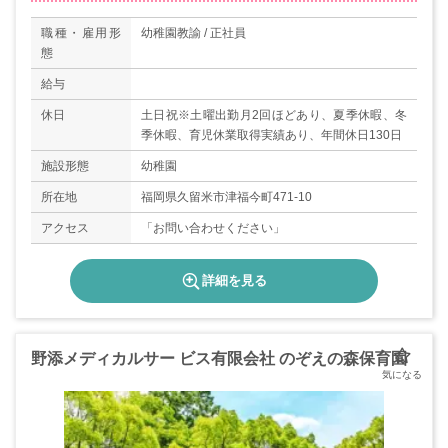
職種・雇用形
幼稚園教諭 / 正社員
態
給与
休日
土日祝※土曜出勤月2回ほどあり、夏季休暇、冬
季休暇、育児休業取得実績あり、年間休日130日
施設形態
幼稚園
所在地
福岡県久留米市津福今町471-10
アクセス
「お問い合わせください」
詳細を見る
野添メディカルサー ビス有限会社 のぞえの森保育園