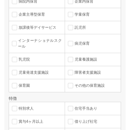
病院内保育
企業内保育
企業主導型保育
学童保育
放課後等デイサービス
託児所
インターナショナルスク
病児保育
ール
乳児院
児童養護施設
児童発達支援施設
障害者支援施設
保育園
その他の保育施設
特徴
特別求人
住宅手当あり
賞与4ヶ月以上
借り上げ社宅