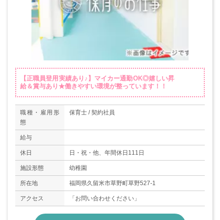
【正職員登用実績あり♪】マイカー通勤OK◎嬉しい昇
給＆賞与あり★働きやすい環境が整っています！！
職種・雇用形
保育士 / 契約社員
態
給与
休日
日・祝・他、年間休日111日
施設形態
幼稚園
所在地
福岡県久留米市草野町草野527-1
アクセス
「お問い合わせください」