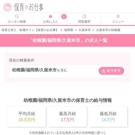
0
カンタン検索
お気に入り
閲覧履歴
メニュー
保育士求人・転職サイト【保育のお仕事】
>
福岡県
>
久留米市
>
久留米市の幼稚園
「幼稚園/福岡県/久留米市」の求人一覧
現在の検索条件
幼稚園/福岡県/久留米市
を含む
条件変更
幼稚園/福岡県/久留米市の保育士の給与情報
平均月給
最高月給
最低月給
16.5万円
17万円
16万円
※現在掲載されている正社員求人2件の月給情報に基づく