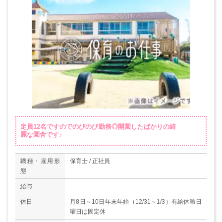
定員12名ですのでのびのび勤務◎開園したばかりの綺
麗な園舎です♪
職種・雇用形
保育士 / 正社員
態
給与
休日
月8日～10日年末年始（12/31～1/3）有給休暇日
曜日は固定休