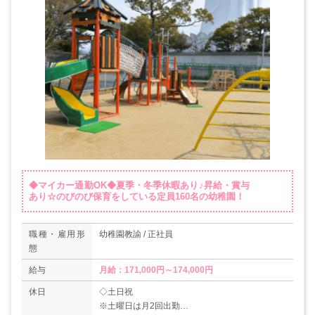
◆マイカー通勤OK◆夏季・冬季休暇あり♪昇給・賞与
あり☆のびのび保育をしている定員160名の幼稚園！
職種・雇用形
幼稚園教諭 / 正社員
態
給与
月給：171,000円～174,000円
休日
◇土日祝
※土曜日は月2回出勤