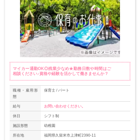
マイカー通勤OK◎残業少なめ★勤務日数や時間はご
相談ください♪資格や経験を活かして働きませんか？
職種・雇用形
保育士 / パート
態
給与
お問い合わせください。
休日
シフト制
施設形態
幼稚園
所在地
福岡県久留米市上津町2390-11