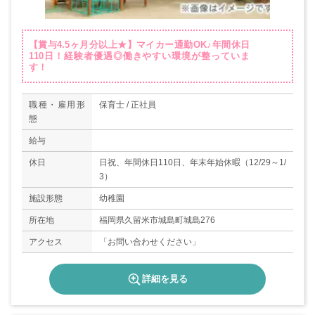
【賞与4.5ヶ月分以上★】マイカー通勤OK♪年間休日
110日！経験者優遇◎働きやすい環境が整っていま
す！
職種・雇用形
保育士 / 正社員
態
給与
休日
日祝、年間休日110日、年末年始休暇（12/29～1/
3）
施設形態
幼稚園
所在地
福岡県久留米市城島町城島276
アクセス
「お問い合わせください」
詳細を見る