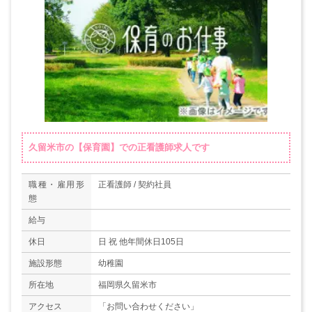
久留米市の【保育園】での正看護師求人です
職種・雇用形
正看護師 / 契約社員
態
給与
休日
日 祝 他年間休日105日
施設形態
幼稚園
所在地
福岡県久留米市
アクセス
「お問い合わせください」