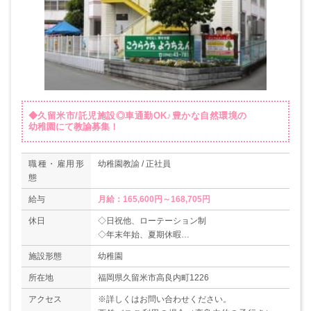
◆久留米市/託児施設◎車通勤OK♪豊かな自然環境の
幼稚園にて教諭募集！
職種・雇用形
幼稚園教諭 / 正社員
態
給与
月給：165,600円～168,705円
休日
◇日祝他、ローテーション制
◇年末年始、夏期休暇
◇有給休暇（6ヶ月経過後10日）
施設形態
幼稚園
◇年間休日数90日
所在地
福岡県久留米市高良内町1226
アクセス
※詳しくはお問い合わせください。