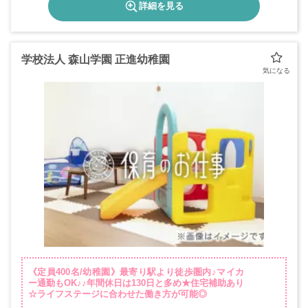
詳細を見る
学校法人 森山学園 正進幼稚園
《定員400名/幼稚園》最寄り駅より徒歩圏内♪マイカ
ー通勤もOK♪♪年間休日は130日と多め★住宅補助あり
☆ライフステージに合わせた働き方が可能◎